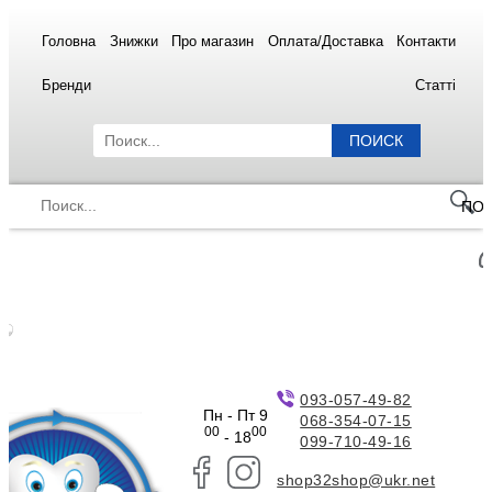
Головна
Знижки
Про магазин
Оплата/Доставка
Контакти
Бренди
Статті
ПОИСК
ПО
093-057-49-82
Пн - Пт 9
068-354-07-15
00
00
- 18
099-710-49-16
shop32shop@ukr.net