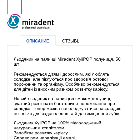
ОПИСАНИЕ
ОТЗЫВЫ
Льодяник на паличці Miradent XyliPOP полуниця, 50
шт
Рекомендується дітям і дорослим, які люблять
солодке, але піклуються про здоров'я ротової
порожнини та організму. Особливо рекомендується
для дітей із високим ризиком розвитку карієсу.
Новий льодяник на паличці зі смаком полуниці,
здатний розвінчати багаторічне переконання про
солодке. Тепер можна насолоджуватися насолодою
не тільки для задоволення, а й для зміцнення зубів.
Льодяник XyliPOP на 100% підсолоджений
натуральним ксилітолом.
Запобігає розвитку карієсу.
Сприяє ремінералізації емалі.