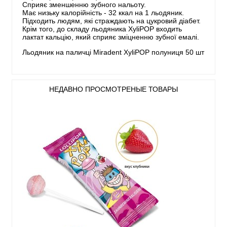
Сприяє зменшенню зубного нальоту.
Має низьку калорійність - 32 ккал на 1 льодяник.
Підходить людям, які страждають на цукровий діабет.
Крім того, до складу льодяника XyliPOP входить
лактат кальцію, який сприяє зміцненню зубної емалі.
Льодяник на паличці Miradent XyliPOP полуниця 50 шт
НЕДАВНО ПРОСМОТРЕНЫЕ ТОВАРЫ