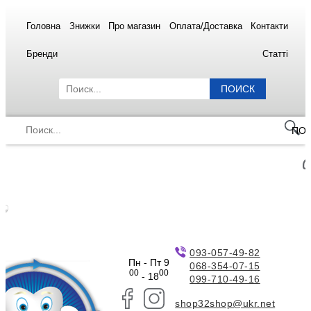
Головна
Знижки
Про магазин
Оплата/Доставка
Контакти
Бренди
Статті
ПОИСК
ПО
093-057-49-82
Пн - Пт 9
068-354-07-15
00
00
- 18
099-710-49-16
shop32shop@ukr.net