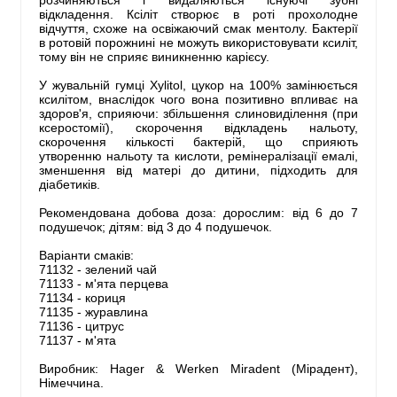
розчиняються і видаляються існуючі зубні
відкладення. Ксіліт створює в роті прохолодне
відчуття, схоже на освіжаючий смак ментолу. Бактерії
в ротовій порожнині не можуть використовувати ксиліт,
тому він не сприяє виникненню карієсу.
У жувальній гумці Xylitol, цукор на 100% замінюється
ксилітом, внаслідок чого вона позитивно впливає на
здоров'я, сприяючи: збільшення слиновиділення (при
ксеростомії), скорочення відкладень нальоту,
скорочення кількості бактерій, що сприяють
утворенню нальоту та кислоти, ремінералізації емалі,
зменшення від матері до дитини, підходить для
діабетиків.
Рекомендована добова доза: дорослим: від 6 до 7
подушечок; дітям: від 3 до 4 подушечок.
Варіанти смаків:
71132 - зелений чай
71133 - м'ята перцева
71134 - кориця
71135 - журавлина
71136 - цитрус
71137 - м'ята
Виробник: Hager & Werken Miradent (Мірадент),
Німеччина.