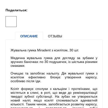
Поделиться:
ОПИСАНИЕ
ОТЗЫВЫ
Жувальна гумка Miradent з ксилітом, 30 шт.
Медична жувальна гумка для догляду за зубами у
зручних баночках по 30 подушечок, із шістьма різними
смаками.
Очищає та запобігає нальоту. Дія жувальної гумки з
ксилітом ефективно блокує утворення карієсу,
особливо після їди.
Ксіліт формує сполуки з кальцієм і протеїнами, що
містяться в слині, в роті, що веде до ремінералізації
твердої зубної субстанції. На зубах не утворюється
новий наліт, якщо ксиліт споживається адекватній
кількості. Таким чином, запобігається розвитку карієсу,