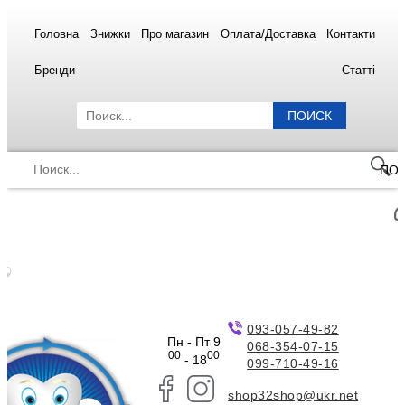
Головна
Знижки
Про магазин
Оплата/Доставка
Контакти
Бренди
Статті
ПОИСК
ПО
093-057-49-82
Пн - Пт 9
068-354-07-15
00
00
- 18
099-710-49-16
shop32shop@ukr.net