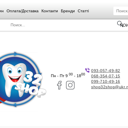
ин
Оплата/Доставка
Контакти
Бренди
Статті
ПО
093-057-49-82
00
00
Пн - Пт 9
- 18
068-354-07-15
099-710-49-16
shop32shop@ukr.n