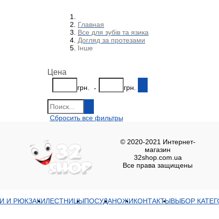
Главная
Все для зубів та язика
Догляд за протезами
Інше
Цена
грн.
грн.
-
Сбросить все фильтры
© 2020-2021 Интернет-
магазин
32shop.com.ua
Все права защищены
Показать всё
Свернуть
И И РЮКЗАКИ
ЛЕСТНИЦЫ
ПОСУДА
НОЖИ
КОНТАКТЫ
ВЫБОР КАТЕГ
Показать всё
Свернуть