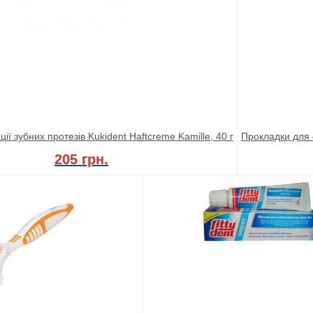
ії зубних протезів Kukident Haftcreme Kamille, 40 г
Прокладки для ф
205 грн.