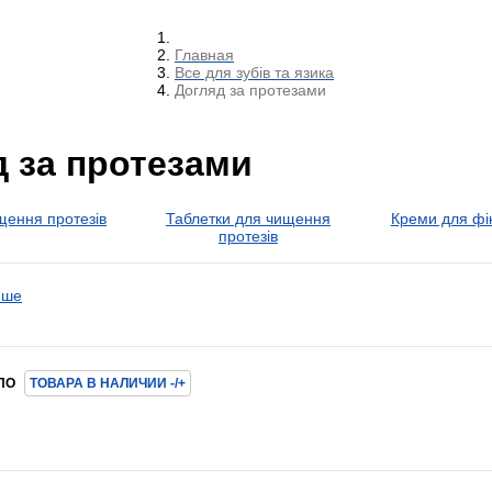
Главная
Все для зубів та язика
Догляд за протезами
д за протезами
щення протезів
Таблетки для чищення
Креми для фік
протезів
нше
ПО
ТОВАРА В НАЛИЧИИ -/+