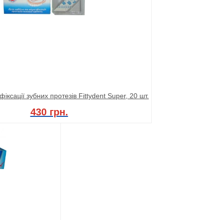
іксації зубних протезів Fittydent Super, 20 шт.
430 грн.