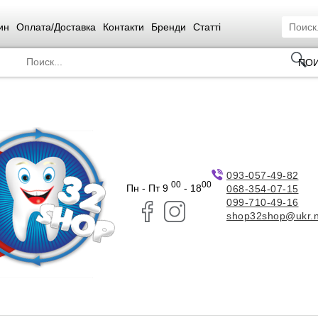
ин
Оплата/Доставка
Контакти
Бренди
Статті
ПО
093-057-49-82
00
00
Пн - Пт 9
- 18
068-354-07-15
099-710-49-16
shop32shop@ukr.n