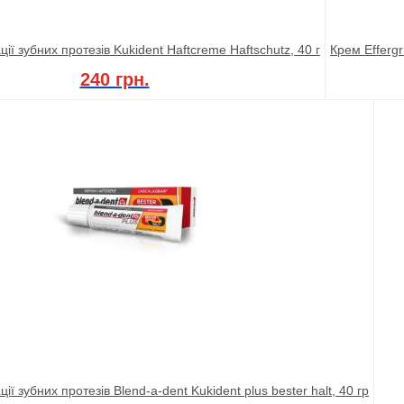
ії зубних протезів Kukident Haftcreme Haftschutz, 40 г
Крем Effergr
240 грн.
ії зубних протезів Blend-a-dent Kukident plus bester halt, 40 гр