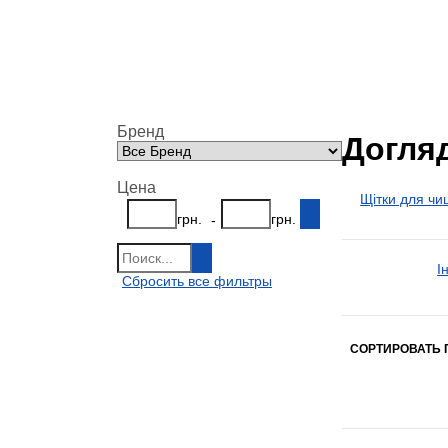
Бренд
Догля
Цена
Щітки для чи
грн.
грн.
-
І
Сбросить все фильтры
СОРТИРОВАТЬ 
Показать всё
Свернуть
Показать всё
Свернуть