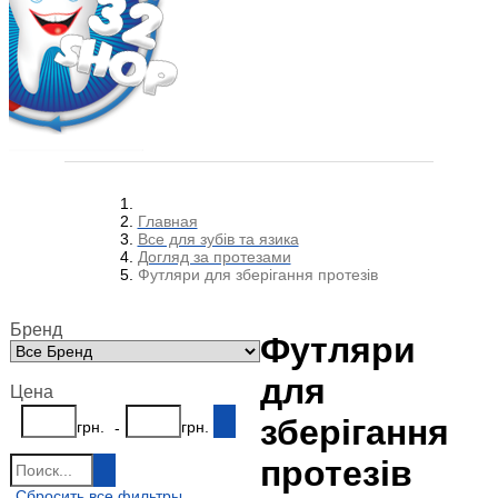
Главная
Все для зубів та язика
Догляд за протезами
Футляри для зберігання протезів
Бренд
Футляри
для
Цена
зберігання
грн.
грн.
-
протезів
Сбросить все фильтры