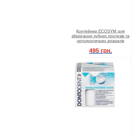
Контейнер ECOSYM для
зберігання зубних протезів та
ортодонтичних апаратів
495 грн.