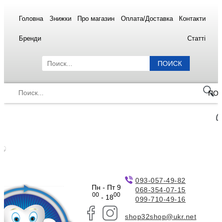
Головна
Знижки
Про магазин
Оплата/Доставка
Контакти
Бренди
Статті
ПОИСК
ПО
093-057-49-82
Пн - Пт 9
068-354-07-15
00
00
- 18
099-710-49-16
shop32shop@ukr.net