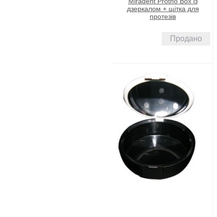
Miradent Protho Box із
дзеркалом + щітка для
протезів
Продано