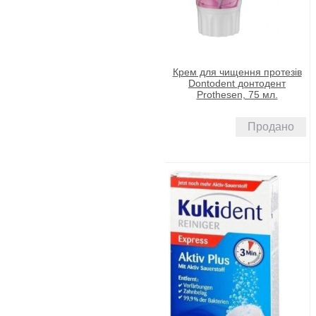
Крем для чищення протезів
Dontodent донтодент
Prothesen, 75 мл.
Продано