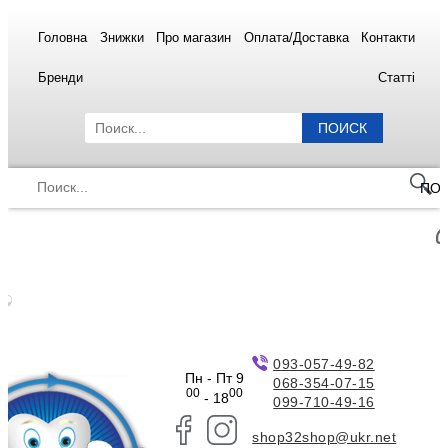
Головна
Знижки
Про магазин
Оплата/Доставка
Контакти
Бренди
Статті
ПОИСК
ПО
093-057-49-82
Пн - Пт 9
068-354-07-15
00
00
- 18
099-710-49-16
shop32shop@ukr.net