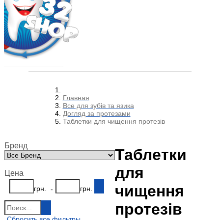
Главная
Все для зубів та язика
Догляд за протезами
Таблетки для чищення протезів
Бренд
Таблетки
для
Цена
чищення
грн.
грн.
-
протезів
Сбросить все фильтры