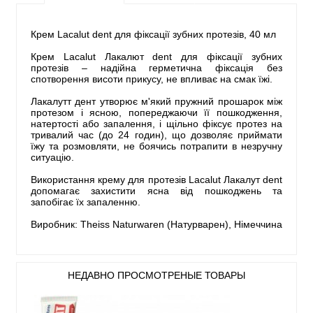
Крем Lacalut dent для фіксації зубних протезів, 40 мл
Крем Lacalut Лакалют dent для фіксації зубних
протезів – надійна герметична фіксація без
спотворення висоти прикусу, не впливає на смак їжі.
Лакалутт дент утворює м'який пружний прошарок між
протезом і ясною, попереджаючи її пошкодження,
натертості або запалення, і щільно фіксує протез на
тривалий час (до 24 годин), що дозволяє приймати
їжу та розмовляти, не боячись потрапити в незручну
ситуацію.
Використання крему для протезів Lacalut Лакалут dent
допомагає захистити ясна від пошкоджень та
запобігає їх запаленню.
Виробник: Theiss Naturwaren (Натурварен), Німеччина
НЕДАВНО ПРОСМОТРЕНЫЕ ТОВАРЫ