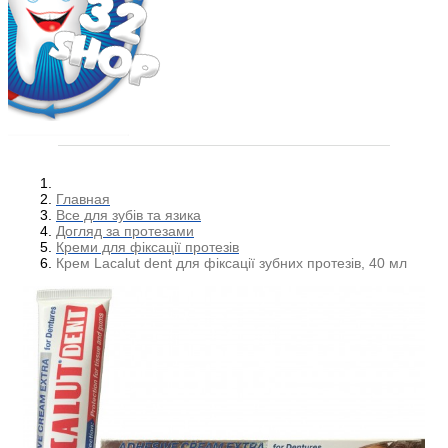
Главная
Все для зубів та язика
Догляд за протезами
Креми для фіксації протезів
Крем Lacalut dent для фіксації зубних протезів, 40 мл