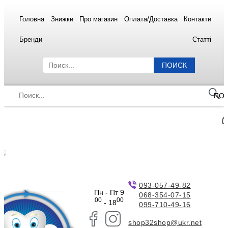
Головна
Знижки
Про магазин
Оплата/Доставка
Контакти
Бренди
Статті
ПОИСК
ПО
093-057-49-82
Пн - Пт 9
068-354-07-15
00
00
- 18
099-710-49-16
shop32shop@ukr.net