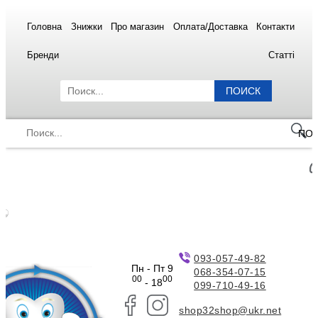
Головна
Знижки
Про магазин
Оплата/Доставка
Контакти
Бренди
Статті
ПОИСК
ПО
093-057-49-82
Пн - Пт 9
068-354-07-15
00
00
- 18
099-710-49-16
shop32shop@ukr.net