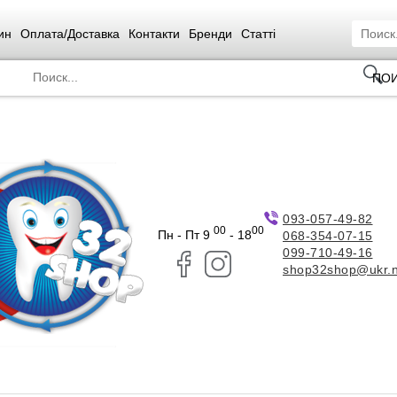
ин
Оплата/Доставка
Контакти
Бренди
Статті
ПО
093-057-49-82
00
00
Пн - Пт 9
- 18
068-354-07-15
099-710-49-16
shop32shop@ukr.n