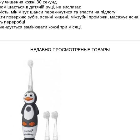
ну чищення кожні 30 секунд
поміщається в дитячій руці, не вислизає
ійкість, мінімізує шанси перекинутися та впасти на підлогу
 поверхню зубів, ясенні кишені, міжзубні проміжки, масажує ясна.
ть переробці
мендується замінювати кожні три місяці.
НЕДАВНО ПРОСМОТРЕНЫЕ ТОВАРЫ