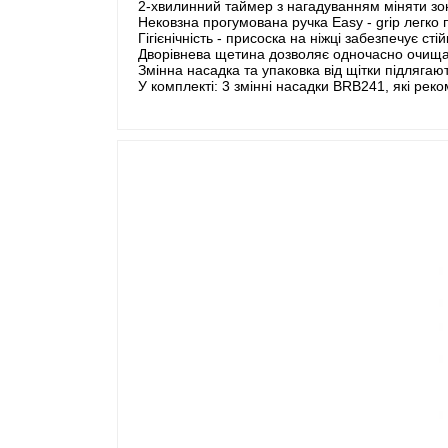
2-хвилинний таймер з нагадуванням міняти зо
Нековзна прогумована ручка Easy - grip легко 
Гігієнічність - присоска на ніжці забезпечує ст
Дворівнева щетина дозволяє одночасно очищати
Змінна насадка та упаковка від щітки підлягаю
У комплекті: 3 змінні насадки BRB241, які реко