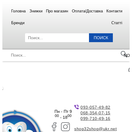
Головна
Знижки
Про магазин
Оплата/Доставка
Контакти
Бренди
Статті
ПОИСК
ПО
093-057-49-82
Пн - Пт 9
068-354-07-15
00
00
- 18
099-710-49-16
shop32shop@ukr.net