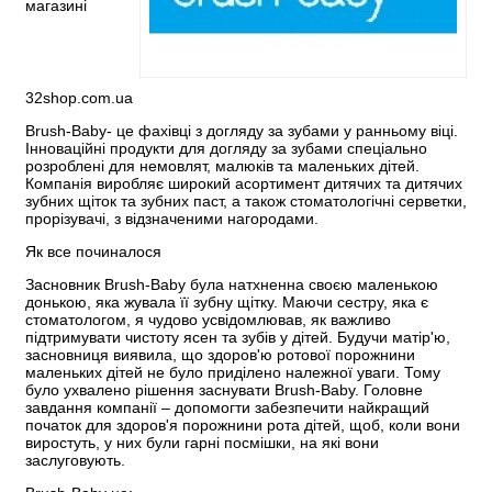
магазині
32shop.com.ua
Brush-Baby- це фахівці з догляду за зубами у ранньому віці.
Інноваційні продукти для догляду за зубами спеціально
розроблені для немовлят, малюків та маленьких дітей.
Компанія виробляє широкий асортимент дитячих та дитячих
зубних щіток та зубних паст, а також стоматологічні серветки,
прорізувачі, з відзначеними нагородами.
Як все починалося
Засновник Brush-Baby була натхненна своєю маленькою
донькою, яка жувала її зубну щітку. Маючи сестру, яка є
стоматологом, я чудово усвідомлював, як важливо
підтримувати чистоту ясен та зубів у дітей. Будучи матір'ю,
засновниця виявила, що здоров'ю ротової порожнини
маленьких дітей не було приділено належної уваги. Тому
було ухвалено рішення заснувати Brush-Baby. Головне
завдання компанії – допомогти забезпечити найкращий
початок для здоров'я порожнини рота дітей, щоб, коли вони
виростуть, у них були гарні посмішки, на які вони
заслуговують.