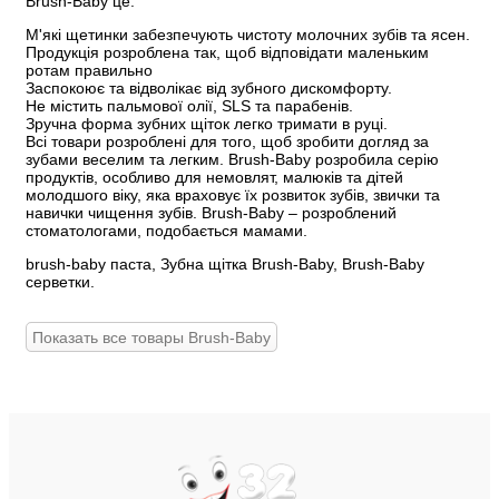
Brush-Baby це:
М'які щетинки забезпечують чистоту молочних зубів та ясен.
Продукція розроблена так, щоб відповідати маленьким
ротам правильно
Заспокоює та відволікає від зубного дискомфорту.
Не містить пальмової олії, SLS та парабенів.
Зручна форма зубних щіток легко тримати в руці.
Всі товари розроблені для того, щоб зробити догляд за
зубами веселим та легким. Brush-Baby розробила серію
продуктів, особливо для немовлят, малюків та дітей
молодшого віку, яка враховує їх розвиток зубів, звички та
навички чищення зубів. Brush-Baby – розроблений
стоматологами, подобається мамами.
brush-baby паста, Зубна щітка Brush-Baby, Brush-Baby
серветки.
Показать все товары Brush-Baby