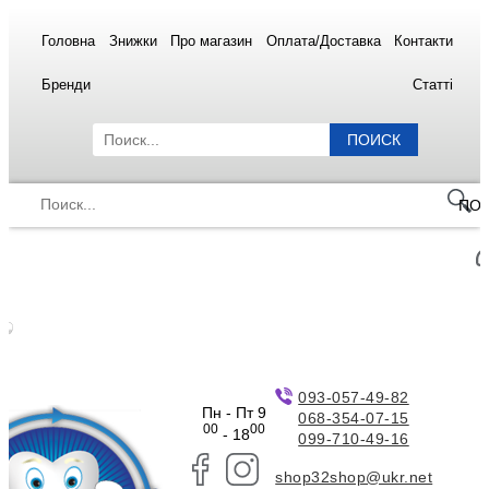
Головна
Знижки
Про магазин
Оплата/Доставка
Контакти
Бренди
Статті
ПОИСК
ПО
093-057-49-82
Пн - Пт 9
068-354-07-15
00
00
- 18
099-710-49-16
shop32shop@ukr.net