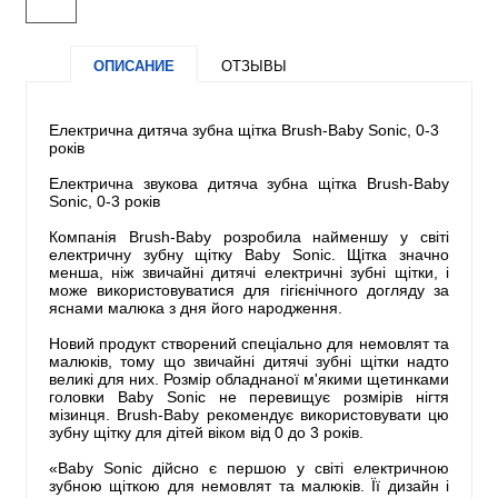
ОПИСАНИЕ
ОТЗЫВЫ
Електрична дитяча зубна щітка Brush-Baby Sonic, 0-3
років
Електрична звукова дитяча зубна щітка Brush-Baby
Sonic, 0-3 років
Компанія Brush-Baby розробила найменшу у світі
електричну зубну щітку Baby Sonic. Щітка значно
менша, ніж звичайні дитячі електричні зубні щітки, і
може використовуватися для гігієнічного догляду за
яснами малюка з дня його народження.
Новий продукт створений спеціально для немовлят та
малюків, тому що звичайні дитячі зубні щітки надто
великі для них. Розмір обладнаної м'якими щетинками
головки Baby Sonic не перевищує розмірів нігтя
мізинця. Brush-Baby рекомендує використовувати цю
зубну щітку для дітей віком від 0 до 3 років.
«Baby Sonic дійсно є першою у світі електричною
зубною щіткою для немовлят та малюків. Її дизайн і