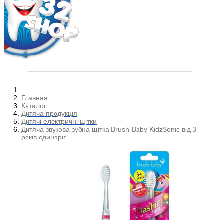
Главная
Каталог
Дитяча продукція
Дитячі електричні щітки
Дитяча звукова зубна щітка Brush-Baby KidzSonic від 3
років єдиноріг