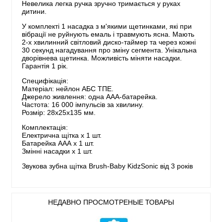
Невелика легка ручка зручно тримається у руках
дитини.
У комплекті 1 насадка з м'якими щетинками, які при
вібрації не руйнують емаль і травмують ясна. Мають
2-х хвилинний світловий диско-таймер та через кожні
30 секунд нагадування про зміну сегмента. Унікальна
дворівнева щетинка. Можливість міняти насадки.
Гарантія 1 рік.
Специфікація:
Матеріал: нейлон АБС ТПЕ.
Джерело живлення: одна ААА-батарейка.
Частота: 16 000 імпульсів за хвилину.
Розмір: 28х25х135 мм.
Комплектація:
Електрична щітка x 1 шт.
Батарейка ААА х 1 шт.
Змінні насадки х 1 шт.
Звукова зубна щітка Brush-Baby KidzSonic від 3 років
НЕДАВНО ПРОСМОТРЕНЫЕ ТОВАРЫ