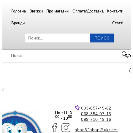
Головна
Знижки
Про магазин
Оплата/Доставка
Контакти
Бренди
Статті
ПОИСК
ПО
093-057-49-82
Пн - Пт 9
068-354-07-15
00
00
- 18
099-710-49-16
shop32shop@ukr.net