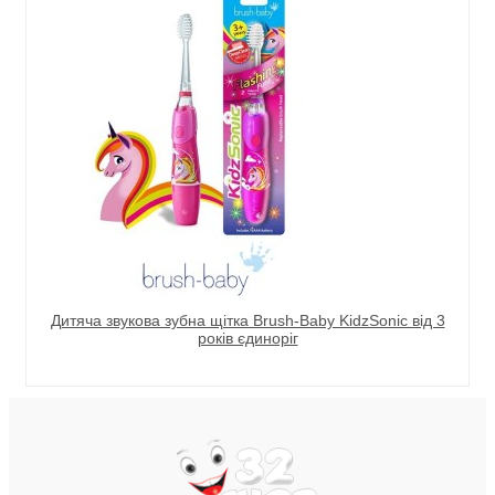
Дитяча звукова зубна щітка Brush-Baby KidzSonic від 3
років єдиноріг