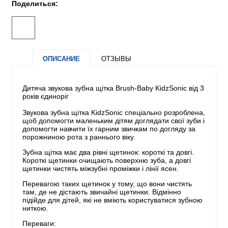
Поделиться:
ОПИСАНИЕ
ОТЗЫВЫ
Дитяча звукова зубна щітка Brush-Baby KidzSonic від 3
років єдиноріг
Звукова зубна щітка KidzSonic спеціально розроблена,
щоб допомогти маленьким дітям доглядати свої зуби і
допомогти навчити їх гарним звичкам по догляду за
порожниною рота з раннього віку.
Зубна щітка має два рівні щетинок: короткі та довгі.
Короткі щетинки очищають поверхню зуба, а довгі
щетинки чистять міжзубні проміжки і лінії ясен.
Перевагою таких щетинок у тому, що вони чистять
там, де не дістають звичайні щетинки. Відмінно
підійде для дітей, які не вміють користуватися зубною
ниткою.
Переваги: