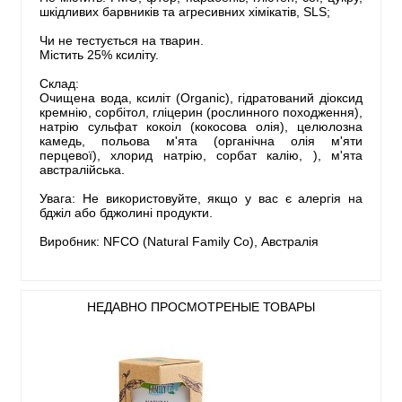
шкідливих барвників та агресивних хімікатів, SLS;
Чи не тестується на тварин.
Містить 25% ксиліту.
Склад:
Очищена вода, ксиліт (Organic), гідратований діоксид
кремнію, сорбітол, гліцерин (рослинного походження),
натрію сульфат кокоіл (кокосова олія), целюлозна
камедь, польова м'ята (органічна олія м'яти
перцевої), хлорид натрію, сорбат калію, ), м'ята
австралійська.
Увага: Не використовуйте, якщо у вас є алергія на
бджіл або бджолині продукти.
Виробник: NFCO (Natural Family Co), Австралія
НЕДАВНО ПРОСМОТРЕНЫЕ ТОВАРЫ