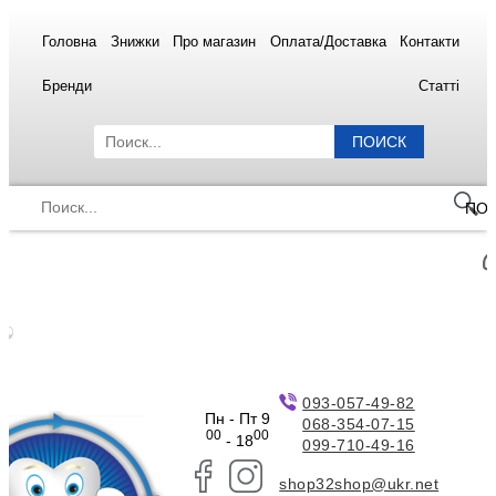
Головна
Знижки
Про магазин
Оплата/Доставка
Контакти
Бренди
Статті
ПОИСК
ПО
093-057-49-82
Пн - Пт 9
068-354-07-15
00
00
- 18
099-710-49-16
shop32shop@ukr.net