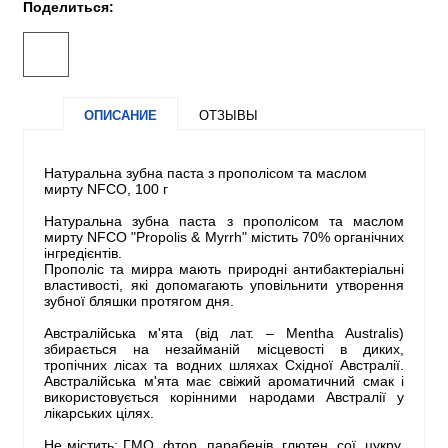
Поделиться:
ОПИСАНИЕ
ОТЗЫВЫ
Натуральна зубна паста з прополісом та маслом
мирту NFCO, 100 г
Натуральна зубна паста з прополісом та маслом
мирту NFCO "Propolis & Myrrh" містить 70% органічних
інгредієнтів.
Прополіс та мирра мають природні антибактеріальні
властивості, які допомагають уповільнити утворення
зубної бляшки протягом дня.
Австралійська м'ята (від лат. – Mentha Australis)
збирається на незайманій місцевості в диких,
тропічних лісах та водних шляхах Східної Австралії.
Австралійська м'ята має свіжий ароматичний смак і
використовується корінними народами Австралії у
лікарських цілях.
Не містить: ГМО, фтор, парабенів, глютен, сої, цукру,