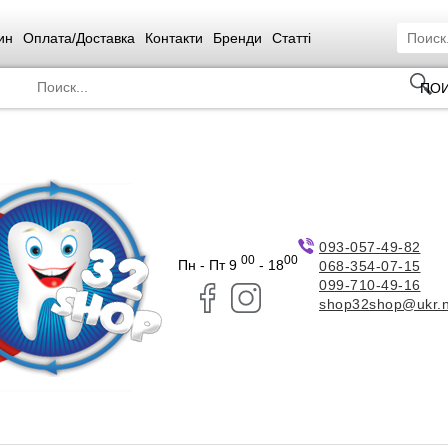
ин
Оплата/Доставка
Контакти
Бренди
Статті
ПО
093-057-49-82
00
00
Пн - Пт 9
- 18
068-354-07-15
099-710-49-16
shop32shop@ukr.n