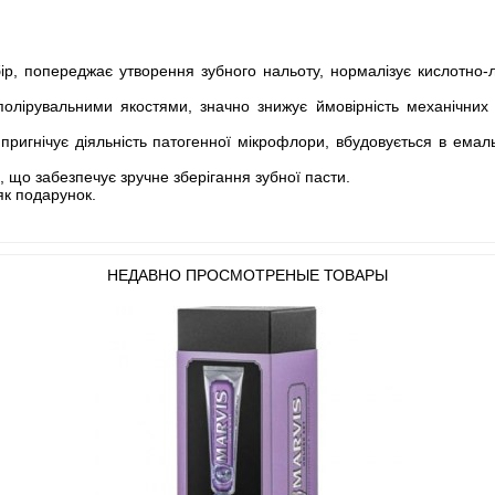
бір, попереджає утворення зубного нальоту, нормалізує кислотно-
олірувальними якостями, значно знижує ймовірність механічних т
 пригнічує діяльність патогенної мікрофлори, вбудовується в емал
и, що забезпечує зручне зберігання зубної пасти.
як подарунок.
НЕДАВНО ПРОСМОТРЕНЫЕ ТОВАРЫ