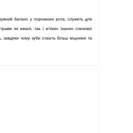
лужний баланс у порожнині рота, служить для
равм як емалі, так і м'яких тканин слизової
ь, завдяки чому зуби стають більш міцними та