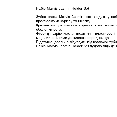
Набір Marvis Jasmin Holder Set
Зубна паста Marvis Jasmin, що входить у на
профілактики карієсу та гінгівіту.
Кремнезем, делікатний абразив з високими п
оболонки рота.
Фторид натрію має антисептичні властивості,
міцними, стійкими до кислого середовища.
Підставка ідеально підходить під ковпачок туб
Набір Marvis Jasmin Holder Set чудово підійде 