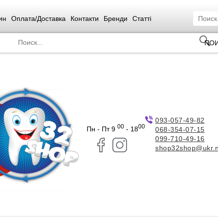
ин
Оплата/Доставка
Контакти
Бренди
Статті
ПО
093-057-49-82
00
00
Пн - Пт 9
- 18
068-354-07-15
099-710-49-16
shop32shop@ukr.n