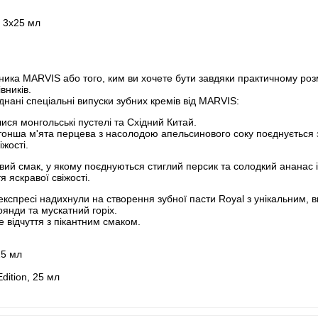
, 3х25 мл
ика MARVIS або того, ким ви хочете бути завдяки практичному розм
вників.
нані спеціальні випуски зубних кремів від MARVIS:
ися монгольські пустелі та Східний Китай.
тонша м'ята перцева з насолодою апельсинового соку поєднується
іжості.
ий смак, у якому поєднуються стиглий персик та солодкий ананас 
 яскравої свіжості.
 експресі надихнули на створення зубної пасти Royal з унікальним,
оянди та мускатний горіх.
 відчуття з пікантним смаком.
25 мл
dition, 25 мл