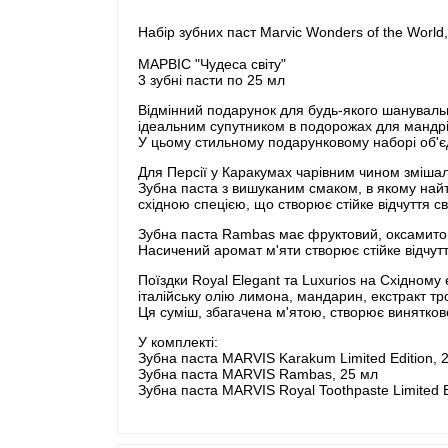
Набір зубних паст Marvic Wonders of the World
МАРВІС "Чудеса світу"
3 зубні пасти по 25 мл
Відмінний подарунок для будь-якого шанувальн
ідеальним супутником в подорожах для мандрі
У цьому стильному подарунковому наборі об'єд
Для Персії у Каракумах чарівним чином змішал
Зубна паста з вишуканим смаком, в якому най
східною спецією, що створює стійке відчуття св
Зубна паста Rambas має фруктовий, оксамитов
Насичений аромат м'яти створює стійке відчуття
Поїздки Royal Elegant та Luxurios на Східному
італійську олію лимона, мандарин, екстракт тр
Ця суміш, збагачена м'ятою, створює виняткове
У комплекті:
Зубна паста MARVIS Karakum Limited Edition, 
Зубна паста MARVIS Rambas, 25 мл
Зубна паста MARVIS Royal Toothpaste Limited E