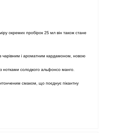
іру окремих пробірок 25 мл він також стане
 з чарівним і ароматним кардамоном, новою
із нотками солодкого альфонсо манго.
 витонченим смаком, що поєднує пікантну