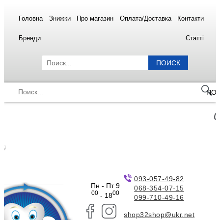
Головна
Знижки
Про магазин
Оплата/Доставка
Контакти
Бренди
Статті
ПОИСК
ПО
093-057-49-82
Пн - Пт 9
068-354-07-15
00
00
- 18
099-710-49-16
shop32shop@ukr.net