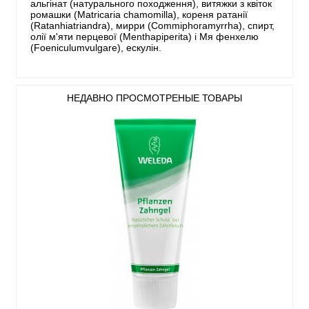
альгінат (натурального походження), витяжки з квіток
ромашки (Matricaria chamomilla), кореня ратанії
(Ratanhiatriandra), мирри (Commiphoramyrrha), спирт,
олії м'яти перцевої (Menthapiperita) і Мя фенхелю
(Foeniculumvulgare), ескулін.
НЕДАВНО ПРОСМОТРЕНЫЕ ТОВАРЫ