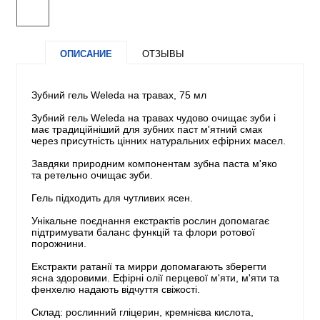
ОПИСАНИЕ
ОТЗЫВЫ
Зубний гель Weleda на травах, 75 мл
Зубний гель Weleda на травах чудово очищає зуби і
має традиційніший для зубних паст м'ятний смак
через присутність цінних натуральних ефірних масел.
Завдяки природним компонентам зубна паста м'яко
та ретельно очищає зуби.
Гель підходить для чутливих ясен.
Унікальне поєднання екстрактів рослин допомагає
підтримувати баланс функцій та флори ротової
порожнини.
Екстракти ратанії та мирри допомагають зберегти
ясна здоровими. Ефірні олії перцевої м'яти, м'яти та
фенхелю надають відчуття свіжості.
Склад: рослинний гліцерин, кремнієва кислота,