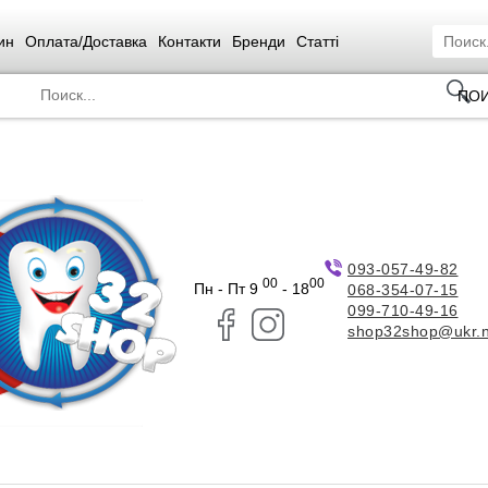
ин
Оплата/Доставка
Контакти
Бренди
Статті
ПО
093-057-49-82
00
00
Пн - Пт 9
- 18
068-354-07-15
099-710-49-16
shop32shop@ukr.n