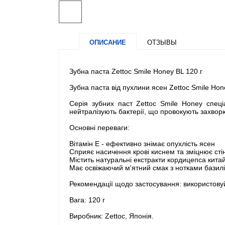
ОПИСАНИЕ
ОТЗЫВЫ
Зубна паста Zettoc Smile Honey BL 120 г
Зубна паста від пухлини ясен Zettoc Smile Ho
Серія зубних паст Zettoc Smile Honey спеці
нейтралізують бактерії, що провокують захвор
Основні переваги:
Вітамін Е - ефективно знімає опухлість ясен
Сприяє насичення крові киснем та зміцнює сті
Містить натуральні екстракти кордицепса китай
Має освіжаючий м'ятний смак з нотками базилік
Рекомендації щодо застосування: використову
Вага: 120 г
Виробник: Zettoc, Японія.