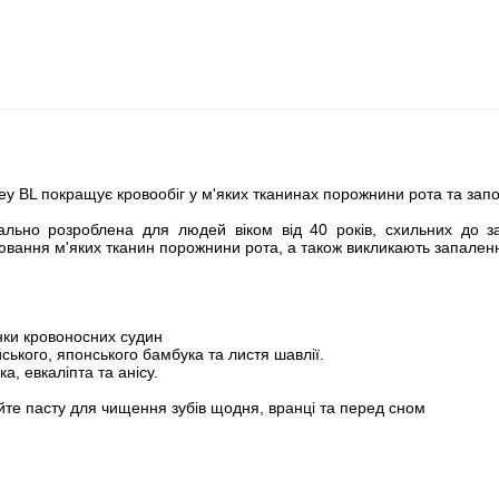
ney BL покращує кровообіг у м'яких тканинах порожнини рота та зап
ально розроблена для людей віком від 40 років, схильних до зах
ювання м'яких тканин порожнини рота, а також викликають запаленн
нки кровоносних судин
ського, японського бамбука та листя шавлії.
а, евкаліпта та анісу.
йте пасту для чищення зубів щодня, вранці та перед сном