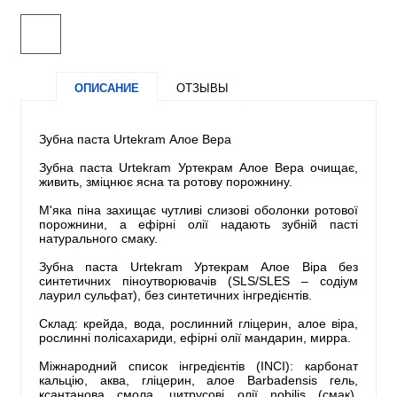
ОПИСАНИЕ
ОТЗЫВЫ
Зубна паста Urtekram Алое Вера
Зубна паста Urtekram Уртекрам Алое Вера очищає,
живить, зміцнює ясна та ротову порожнину.
М'яка піна захищає чутливі слизові оболонки ротової
порожнини, а ефірні олії надають зубній пасті
натурального смаку.
Зубна паста Urtekram Уртекрам Алое Віра без
синтетичних піноутворювачів (SLS/SLES – cодіум
лаурил сульфат), без синтетичних інгредієнтів.
Склад: крейда, вода, рослинний гліцерин, алое віра,
рослинні полісахариди, ефірні олії мандарин, мирра.
Міжнародний список інгредієнтів (INCI): карбонат
кальцію, аква, гліцерин, алое Barbadensis гель,
ксантанова смола, цитрусові олії nobilis (смак),