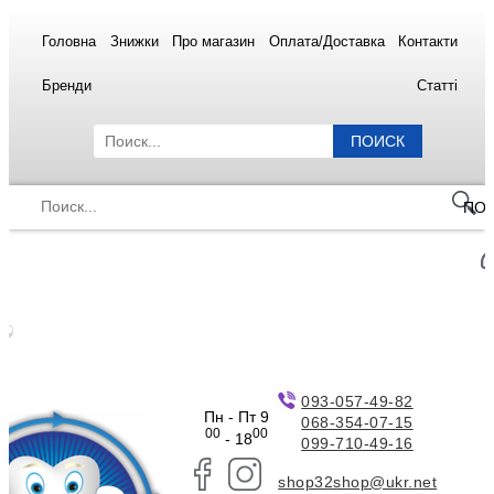
Головна
Знижки
Про магазин
Оплата/Доставка
Контакти
Бренди
Статті
ПОИСК
ПО
093-057-49-82
Пн - Пт 9
068-354-07-15
00
00
- 18
099-710-49-16
shop32shop@ukr.net