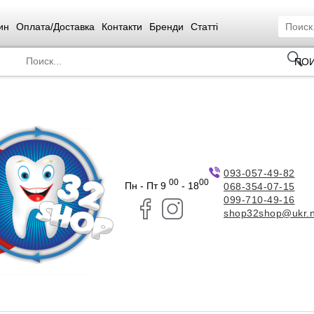
ин
Оплата/Доставка
Контакти
Бренди
Статті
ПО
093-057-49-82
00
00
Пн - Пт 9
- 18
068-354-07-15
099-710-49-16
shop32shop@ukr.n