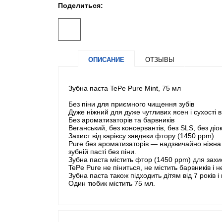
Поделиться:
ОПИСАНИЕ
ОТЗЫВЫ
Зубна паста TePe Pure Mint, 75 мл
Без піни для приємного чищення зубів
Дуже ніжний для дуже чутливих ясен і сухості в
Без ароматизаторів та барвників
Веганський, без консервантів, без SLS, без діо
Захист від карієсу завдяки фтору (1450 ppm)
Pure без ароматизаторів — надзвичайно ніжна 
зубній пасті без піни.
Зубна паста містить фтор (1450 ppm) для захист
TePe Pure не піниться, не містить барвників і
Зубна паста також підходить дітям від 7 років і
Один тюбик містить 75 мл.