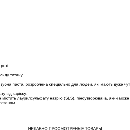
 роті
ксиду титану
зубна паста, розроблена спеціально для людей, які мають дуже чутл
у від карієсу.
 не містить лаурилсульфату натрію (SLS), піноутворювача, який мож
 веганам.
НЕДАВНО ПРОСМОТРЕНЫЕ ТОВАРЫ