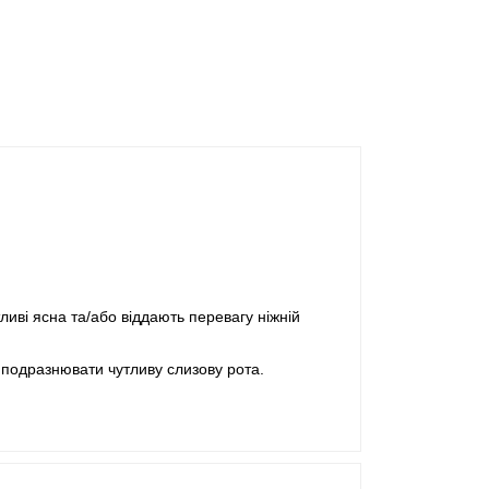
иві ясна та/або віддають перевагу ніжній
е подразнювати чутливу слизову рота.