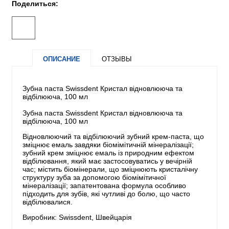
Поделиться:
ОПИСАНИЕ
ОТЗЫВЫ
Зубна паста Swissdent Кристал відновлююча та
відбілююча, 100 мл
Зубна паста Swissdent Кристал відновлююча та
відбілююча, 100 мл
Відновлюючий та відбілюючий зубний крем-паста, що
зміцнює емаль завдяки біомімітичній мінералізації;
зубний крем зміцнює емаль із природним ефектом
відбілювання, який має застосовуватись у вечірній
час; містить біомінерали, що зміцнюють кристалічну
структуру зуба за допомогою біомімітичної
мінералізації; запатентована формула особливо
підходить для зубів, які чутливі до болю, що часто
відбілювалися.
Виробник: Swissdent, Швейцарія