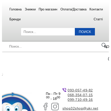
Головна
Знижки
Про магазин
Оплата/Доставка
Контакти
Бренди
Статті
ПОИСК
ПО
093-057-49-82
Пн - Пт 9
068-354-07-15
00
00
- 18
099-710-49-16
shop32shop@ukr.net