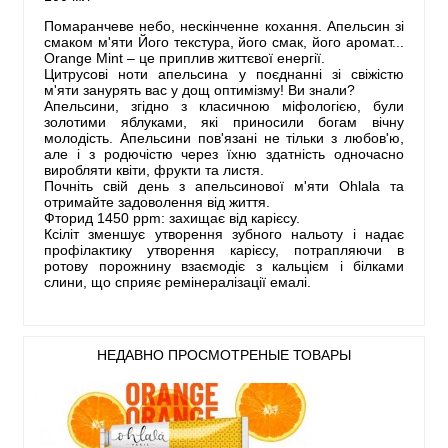
Помаранчеве небо, нескінченне кохання. Апельсин зі
смаком м'яти Його текстура, його смак, його аромат...
Orange Mint – це приплив життєвої енергії.
Цитрусові ноти апельсина у поєднанні зі свіжістю
м'яти занурять вас у дощ оптимізму! Ви знали?
Апельсини, згідно з класичною міфологією, були
золотими яблуками, які приносили богам вічну
молодість. Апельсини пов'язані не тільки з любов'ю,
але і з родючістю через їхню здатність одночасно
виробляти квіти, фрукти та листя.
Почніть свій день з апельсинової м'яти Ohlala та
отримайте задоволення від життя.
Фторид 1450 ppm: захищає від карієсу.
Ксіліт зменшує утворення зубного нальоту і надає
профілактику утворення карієсу, потрапляючи в
ротову порожнину взаємодіє з кальцієм і білками
слини, що сприяє ремінералізації емалі.
НЕДАВНО ПРОСМОТРЕНЫЕ ТОВАРЫ