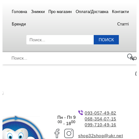
Головна
Знижки
Про магазин
Оплата/Доставка
Контакти
Бренди
Статті
ПОИСК
ПО
093-057-49-82
Пн - Пт 9
068-354-07-15
00
00
- 18
099-710-49-16
shop32shop@ukr.net