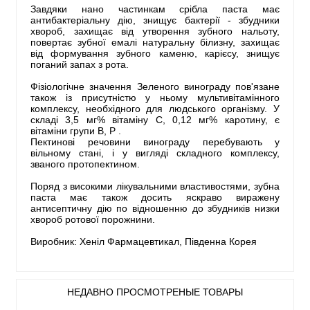
Завдяки нано частинкам срібла паста має
антибактеріальну дію, знищує бактерії - збудники
хвороб, захищає від утворення зубного нальоту,
повертає зубної емалі натуральну білизну, захищає
від формування зубного каменю, карієсу, знищує
поганий запах з рота.
Фізіологічне значення Зеленого винограду пов'язане
також із присутністю у ньому мультивітамінного
комплексу, необхідного для людського організму. У
складі 3,5 мг% вітаміну С, 0,12 мг% каротину, є
вітаміни групи В, Р .
Пектинові речовини винограду перебувають у
вільному стані, і у вигляді складного комплексу,
званого протопектином.
Поряд з високими лікувальними властивостями, зубна
паста має також досить яскраво виражену
антисептичну дію по відношенню до збудників низки
хвороб ротової порожнини.
Виробник: Хеніл Фармацевтикал, Південна Корея
НЕДАВНО ПРОСМОТРЕНЫЕ ТОВАРЫ