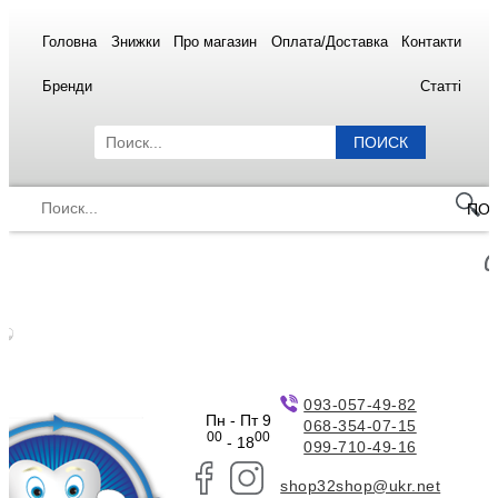
Головна
Знижки
Про магазин
Оплата/Доставка
Контакти
Бренди
Статті
ПОИСК
ПО
093-057-49-82
Пн - Пт 9
068-354-07-15
00
00
- 18
099-710-49-16
shop32shop@ukr.net