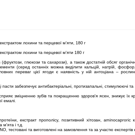
страктом лохини та перцевої м'яти, 180 г
страктом лохини та перцевої м'яти 180 г
фруктози, глюкози та сахарози), а також достатній обсяг органічни
лементи (серед останніх можна виділити кальцій, натрій, фосфор,
головних переваг цієї ягоди є наявність у ній антоціана – росли
і пасти забезпечує антибактеріальні, протизапальні, стимулюючі та 
К, сприяє зміцненню зубів та покращенню здоров'я ясен, знижує їх к
ї емалі.
 протеїни, екстракт прополісу, позитивний хітозан, aminocaproric
м'ята і т.д.
ANO, тестовані та виготовлені на замовлення та за участю експертів