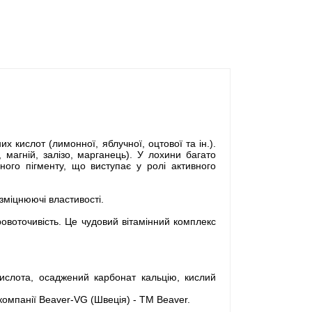
х кислот (лимонної, яблучної, оцтової та ін.).
 магній, залізо, марганець). У лохини багато
нного пігменту, що виступає у ролі активного
зміцнюючі властивості.
ровоточивість. Це чудовий вітамінний комплекс
 кислота, осаджений карбонат кальцію, кислий
 компанії Beaver-VG (Швеція) - TM Beaver.