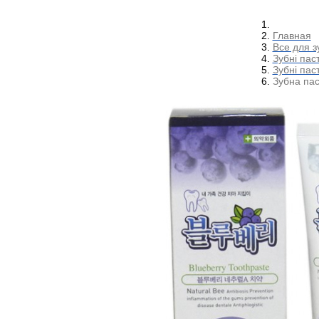
Главная
Все для з
Зубні пас
Зубні пас
Зубна пас