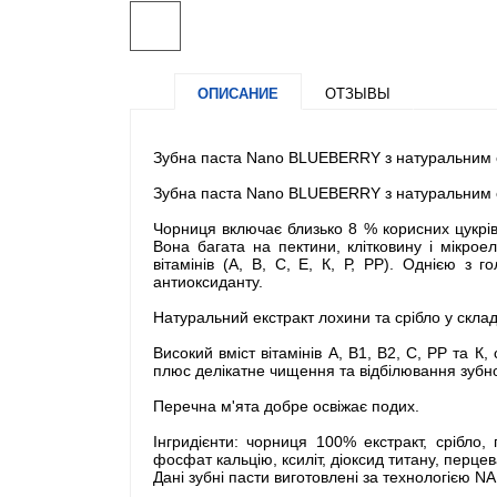
ОПИСАНИЕ
ОТЗЫВЫ
Зубна паста Nano BLUEBERRY з натуральним ек
Зубна паста Nano BLUEBERRY з натуральним ек
Чорниця включає близько 8 % корисних цукрів (
Вона багата на пектини, клітковину і мікрое
вітамінів (А, В, С, Е, К, Р, РР). Однією з 
антиоксиданту.
Натуральний екстракт лохини та срібло у склад
Високий вміст вітамінів А, В1, В2, C, РР та 
плюс делікатне чищення та відбілювання зубно
Перечна м'ята добре освіжає подих.
Інгридієнти: чорниця 100% екстракт, срібло,
фосфат кальцію, ксиліт, діоксид титану, перцева 
Дані зубні пасти виготовлені за технологією N