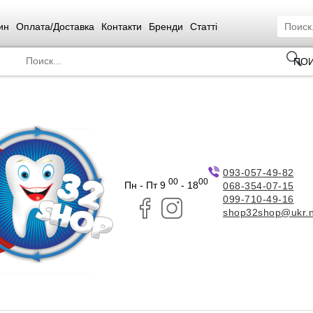
ин
Оплата/Доставка
Контакти
Бренди
Статті
ПО
093-057-49-82
00
00
Пн - Пт 9
- 18
068-354-07-15
099-710-49-16
shop32shop@ukr.n