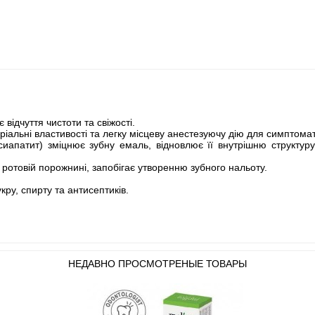
 відчуття чистоти та свіжості.
еріальні властивості та легку місцеву анестезуючу дію для симптом
ксиапатит) зміцнює зубну емаль, відновлює її внутрішню структур
у ротовій порожнині, запобігає утворенню зубного нальоту.
кру, спирту та антисептиків.
НЕДАВНО ПРОСМОТРЕНЫЕ ТОВАРЫ