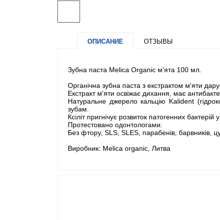
ОПИСАНИЕ
ОТЗЫВЫ
Зубна паста Melica Organic м'ята 100 мл.
Органічна зубна паста з екстрактом м'яти дарує
Екстракт м'яти освіжає дихання, має антибакт
Натуральне джерело кальцію Kalident (гідро
зубам.
Ксіліт пригнічує розвиток патогенних бактерій 
Протестовано одонтологами.
Без фтору, SLS, SLES, парабенів, барвників, цу
Виробник: Melica organic, Литва