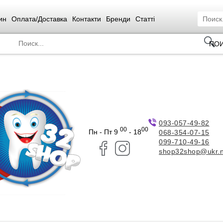
ин
Оплата/Доставка
Контакти
Бренди
Статті
ПО
093-057-49-82
00
00
Пн - Пт 9
- 18
068-354-07-15
099-710-49-16
shop32shop@ukr.n