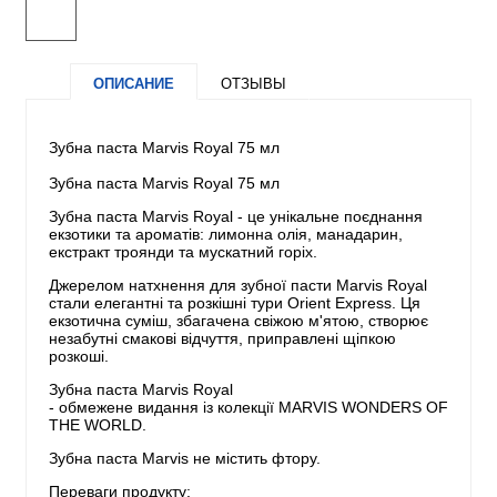
ОПИСАНИЕ
ОТЗЫВЫ
Зубна паста Marvis Royal 75 мл
Зубна паста Marvis Royal 75 мл
Зубна паста Marvis Royal - це унікальне поєднання
екзотики та ароматів: лимонна олія, манадарин,
екстракт троянди та мускатний горіх.
Джерелом натхнення для зубної пасти Marvis Royal
стали елегантні та розкішні тури Orient Express. Ця
екзотична суміш, збагачена свіжою м'ятою, створює
незабутні смакові відчуття, приправлені щіпкою
розкоші.
Зубна паста Marvis Royal
- обмежене видання із колекції MARVIS WONDERS OF
THE WORLD.
Зубна паста Marvis не містить фтору.
Переваги продукту: