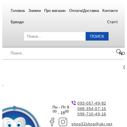
Головна
Знижки
Про магазин
Оплата/Доставка
Контакти
Бренди
Статті
ПОИСК
ПО
093-057-49-82
Пн - Пт 9
068-354-07-15
00
00
- 18
099-710-49-16
shop32shop@ukr.net