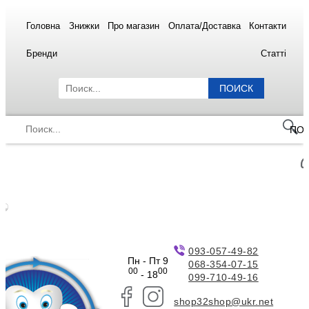
Головна
Знижки
Про магазин
Оплата/Доставка
Контакти
Бренди
Статті
ПОИСК
ПО
093-057-49-82
Пн - Пт 9
068-354-07-15
00
00
- 18
099-710-49-16
shop32shop@ukr.net