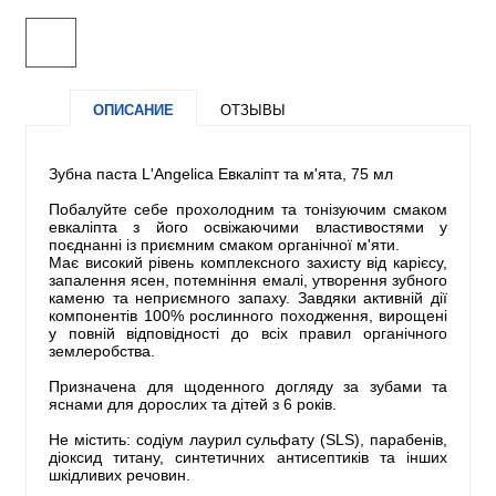
ОПИСАНИЕ
ОТЗЫВЫ
Зубна паста L'Angelica Евкаліпт та м'ята, 75 мл
Побалуйте себе прохолодним та тонізуючим смаком
евкаліпта з його освіжаючими властивостями у
поєднанні із приємним смаком органічної м'яти.
Має високий рівень комплексного захисту від карієсу,
запалення ясен, потемніння емалі, утворення зубного
каменю та неприємного запаху. Завдяки активній дії
компонентів 100% рослинного походження, вирощені
у повній відповідності до всіх правил органічного
землеробства.
Призначена для щоденного догляду за зубами та
яснами для дорослих та дітей з 6 років.
Не містить: содіум лаурил сульфату (SLS), парабенів,
діоксид титану, синтетичних антисептиків та інших
шкідливих речовин.