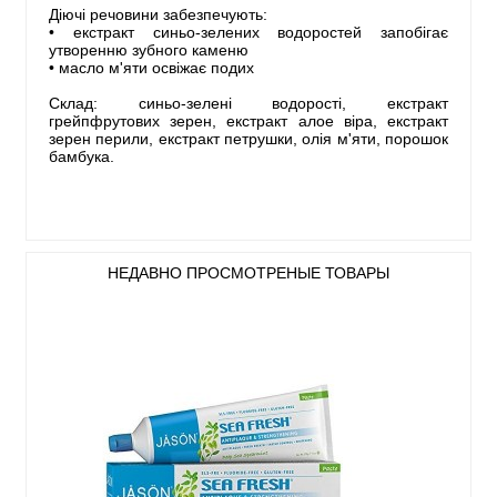
Діючі речовини забезпечують:
• екстракт синьо-зелених водоростей запобігає
утворенню зубного каменю
• масло м'яти освіжає подих
Склад: синьо-зелені водорості, екстракт
грейпфрутових зерен, екстракт алое віра, екстракт
зерен перили, екстракт петрушки, олія м'яти, порошок
бамбука.
НЕДАВНО ПРОСМОТРЕНЫЕ ТОВАРЫ