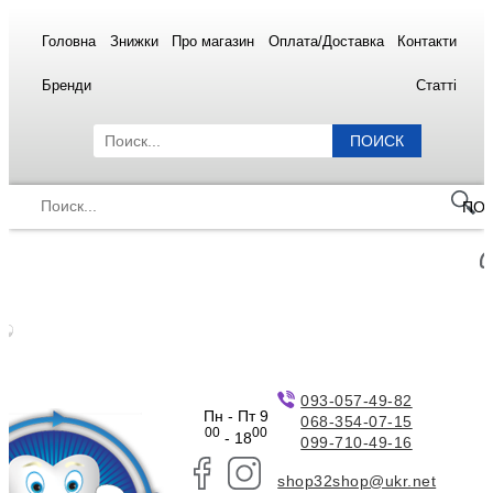
Головна
Знижки
Про магазин
Оплата/Доставка
Контакти
Бренди
Статті
ПОИСК
ПО
093-057-49-82
Пн - Пт 9
068-354-07-15
00
00
- 18
099-710-49-16
shop32shop@ukr.net