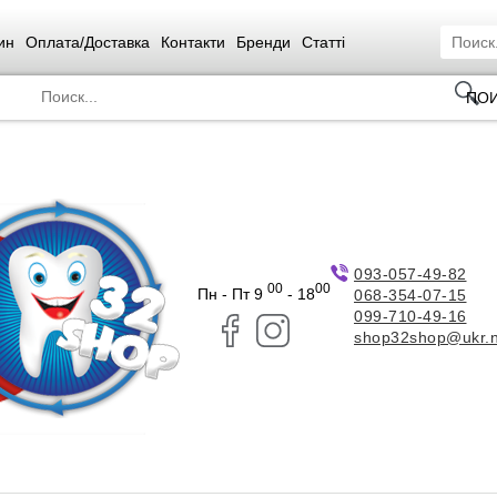
ин
Оплата/Доставка
Контакти
Бренди
Статті
ПО
093-057-49-82
00
00
Пн - Пт 9
- 18
068-354-07-15
099-710-49-16
shop32shop@ukr.n