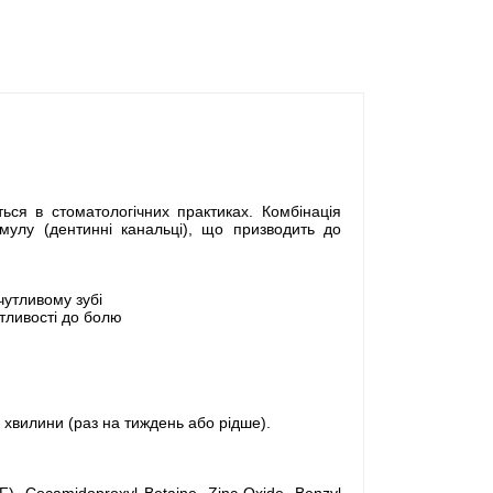
ся в стоматологічних практиках. Комбінація
имулу (дентинні канальці), що призводить до
чутливому зубі
тливості до болю
 хвилини (раз на тиждень або рідше).
), Cocamidoproxyl Betaine, Zinc Oxide, Benzyl