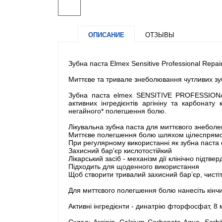
ОПИСАНИЕ
ОТЗЫВЫ
Зубна паста Elmex Sensitive Professional Repai
Миттєве та тривале знеболювання чутливих зу
Зубна паста elmex SENSITIVE PROFESSIONAL 
активних інгредієнтів аргініну та карбонат
негайного* полегшення болю.
Лікувальна зубна паста для миттєвого знеболе
Миттєве полегшення болю шляхом цілеспрямова
При регулярному використанні як зубна паста 
Захисний бар'єр кислотостійкий
Лікарський засіб - механізм дії клінічно підтве
Підходить для щоденного використання
Щоб створити тривалий захисний бар’єр, чистіть
Для миттєвого полегшення болю нанесіть кінчи
Активні інгредієнти - динатрію фторфосфат, 8 
Склад: Arginin, Calcium Carbonate Aqua, Sorb