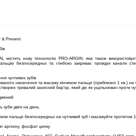
r & Prevent
бів
містить нову технологію PRO-ARGIN, яка також використовуєть
у кальцію безпосередньо та глибоко закриває провідні канали ст
ння чутливих зубів
ного нанесення та масажу кінчиком пальця (приблизно 1 хв.) на 
створює тривалий захисний бар’єр, який діє як ущільнювач проти чу
рджений
 зуби двічі на день.
ком пальця безпосередньо на чутливий зуб і масажуйте протягом 1
мг аргініну, фосфат цинку
itol, Aroma, Poloxamer 407, Sodium Monofluorphosphate (1450 ppm F