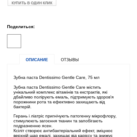
КУПИТЬ В ОДИН КЛИК
Поделиться:
ОПИСАНИЕ
ОТЗЫВЫ
Зубна паста Dentissimo Gentle Care, 75 мл
Зубна паста Dentissimo Gentle Care містить
унікальний комплекс вітамінів та екстрактів, які
дбайливо полірують емаль, підтримують здоров'я
порожнини рота та ефективно захищають від
бактерій.
Герань і ліатріс пригнічують патогенну мікрофлору,
стимулюють загоєння тканин та запобігають
подразненню ясен.
Ксіліт створює антибактеріальний ефект, зміцнює
верхній шар емалі, захищає від карієсу та знижує