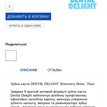
КУПИТЬ В ОДИН КЛИК
Поделиться:
ОПИСАНИЕ
ОТЗЫВЫ
Зубна паста DENTAL DELIGHT Shimmery Shine, 75мл
Завдяки 9-кратній активній формулі зубна паста
Dental Delight забезпечує всебічну профілактику:
ефективно запобігає карієсу, зменшує утворення
зубного нальоту, зміцнює та ремінералізує зубну
емаль, доглядає ясна та захищає від зубного каменю,