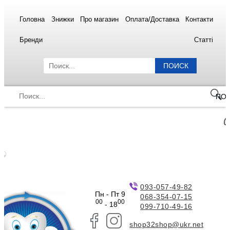
Головна
Знижки
Про магазин
Оплата/Доставка
Контакти
Бренди
Статті
ПОИСК
ПО
093-057-49-82
Пн - Пт 9
068-354-07-15
00
00
- 18
099-710-49-16
shop32shop@ukr.net