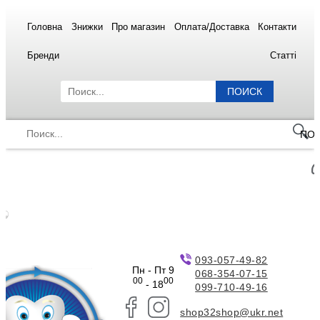
Головна
Знижки
Про магазин
Оплата/Доставка
Контакти
Бренди
Статті
ПОИСК
ПО
093-057-49-82
Пн - Пт 9
068-354-07-15
00
00
- 18
099-710-49-16
shop32shop@ukr.net