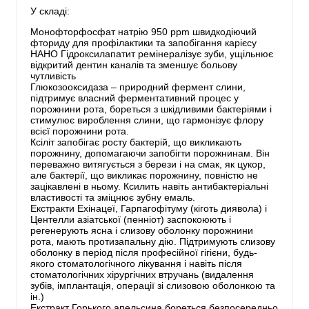
У складі:
Монофторфосфат натрію 950 ppm швидкодіючий
фториду для профілактики та запобігання карієсу
НАНО Гідроксилапатит ремінералізує зуби, ущільнює
відкритий дентин каналів та зменшує больову
чутливість
Глюкозооксидаза – природний фермент слини,
підтримує власний ферментативний процес у
порожнини рота, бореться з шкідливими бактеріями і
стимулює вироблення слини, що гармонізує флору
всієї порожнини рота.
Ксіліт запобігає росту бактерій, що викликають
порожнину, допомагаючи запобігти порожнинам. Він
переважно витягується з берези і на смак, як цукор,
але бактерії, що викликає порожнину, повністю не
зацікавлені в ньому. Ксилить навіть антибактеріальні
властивості та зміцнює зубну емаль.
Екстракти Ехінацеї, Гарпагофітуму (кіготь диявола) і
Центелли азіатської (пенніот) заспокоюють і
регенерують ясна і слизову оболонку порожнини
рота, мають протизапальну дію. Підтримують слизову
оболонку в період після професійної гігієни, будь-
якого стоматологічного лікування і навіть після
стоматологічних хірургічних втручань (видалення
зубів, імплантація, операції зі слизовою оболонкою та
ін.)
Екстракт Горького апельсина бореться безпосередньо