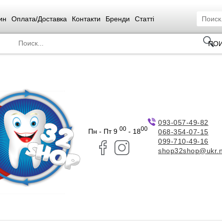
ин
Оплата/Доставка
Контакти
Бренди
Статті
ПО
093-057-49-82
00
00
Пн - Пт 9
- 18
068-354-07-15
099-710-49-16
shop32shop@ukr.n