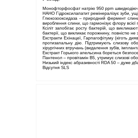
Монофторфосфат натрію 950 ppm швидкодіючий
НАНО Гідроксилапатит ремінералізує зуби, ущі
Глюкозооксидаза – природний фермент слини
вироблення слини, що гармонізує флору всієї
Ксіліт запобігає росту бактерій, що виклика
бактерії, що викликає порожнину, повністю не з
Екстракти Ехінацеї, Гарпагофітуму (кіготь ди
протизапальну дію. Підтримують слизову оболо
хірургічних втручань (видалення зубів, імплант
Екстракт Горького апельсина бореться безпос
Пантенол – провітамін B5, утримує слизові об
Низький індекс абразивності RDA 50 – дуже д
Відсутня SLS