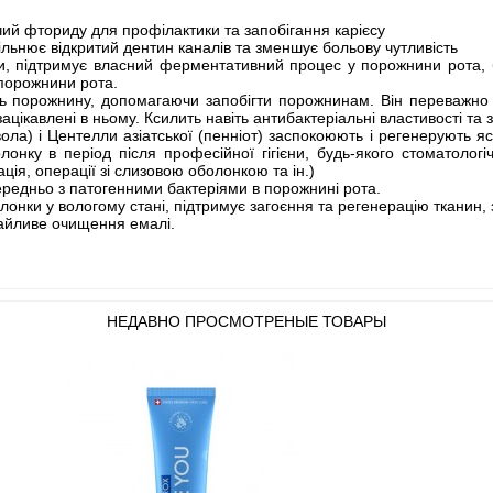
 фториду для профілактики та запобігання карієсу
льнює відкритий дентин каналів та зменшує больову чутливість
, підтримує власний ферментативний процес у порожнини рота, б
 порожнини рота.
ють порожнину, допомагаючи запобігти порожнинам. Він переважно в
ацікавлені в ньому. Ксилить навіть антибактеріальні властивості та
явола) і Центелли азіатської (пенніот) заспокоюють і регенерують 
нку в період після професійної гігієни, будь-якого стоматологіч
ація, операції зі слизовою оболонкою та ін.)
ередньо з патогенними бактеріями в порожнині рота.
олонки у вологому стані, підтримує загоєння та регенерацію тканин
байливе очищення емалі.
НЕДАВНО ПРОСМОТРЕНЫЕ ТОВАРЫ