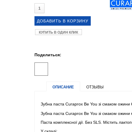
КУПИТЬ В ОДИН КЛИК
Поделиться:
ОПИСАНИЕ
ОТЗЫВЫ
Зубна паста Curaprox Be You зі смаком ожини 
Зубна паста Curaprox Be You зі смаком ожини ма
Паста комплексної дії. Без SLS. Містить лакт
У складі: