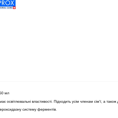
60 мл
є освітлювальні властивості. Підходить усім членам сім'ї, а також д
опероксидазну систему ферментів.