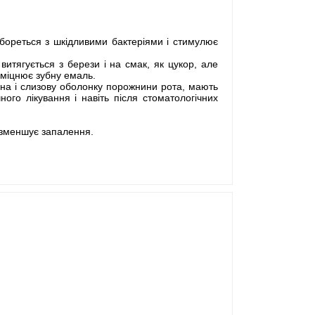
ореться з шкідливими бактеріями і стимулює
итягується з берези і на смак, як цукор, але
 зміцнює зубну емаль.
ясна і слизову оболонку порожнини рота, мають
ного лікування і навіть після стоматологічних
, зменшує запалення.