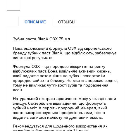
ОПИСАНИЕ
ОТЗЫВЫ
Зубна паста BlanX О3Х 75 мл
Нова ексклюзивна формула О3Х від європейського
бренду зубних паст BlanX, що відбілюють, забезпечує
виняткові результати.
Формула О3Х – це передове відкриття на ринку
відбілюючих паст. Вона вивільняє активний кисень,
який видаляє потемніння на зубах і повертає їм
природне сяйво та білизну. Не містить перекис водню,
тому не викликає чутливості зубів та подразнення
ясен.
Натуральний екстракт арктичного моху у складі пасти
знищує бактеріальні відкладення, що формують
зубний наліт. А перліт - природний мінерал, який
часто використовується професіоналами, ніжно
видаляє залишки нальоту не дряпаючи емаль.
Рекомендується для щоденного використання як
звичайна зубна паста віком від 14 років.