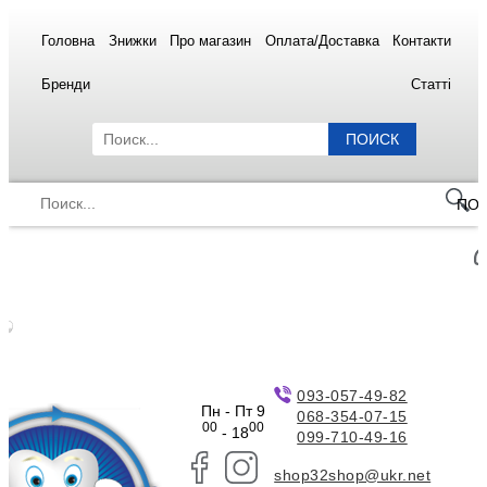
Головна
Знижки
Про магазин
Оплата/Доставка
Контакти
Бренди
Статті
ПОИСК
ПО
093-057-49-82
Пн - Пт 9
068-354-07-15
00
00
- 18
099-710-49-16
shop32shop@ukr.net