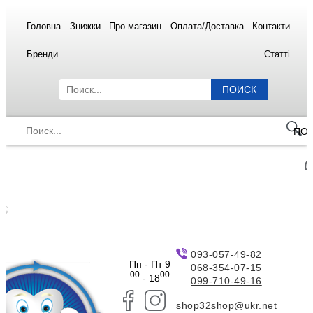
Головна
Знижки
Про магазин
Оплата/Доставка
Контакти
Бренди
Статті
ПОИСК
ПО
093-057-49-82
Пн - Пт 9
068-354-07-15
00
00
- 18
099-710-49-16
shop32shop@ukr.net