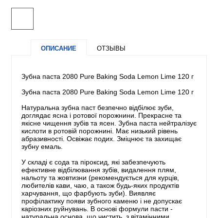
ОПИСАНИЕ
ОТЗЫВЫ
Зубна паста 2080 Pure Baking Soda Lemon Lime 120 г
Зубна паста 2080 Pure Baking Soda Lemon Lime 120 г
Натуральна зубна паст безпечно відбілює зуби,
доглядає ясна і ротової порожнини. Прекрасне та
якісне чищення зубів та ясен. Зубна паста нейтралізує
кислоти в ротовій порожнині. Має низький рівень
абразивності. Освіжає подих. Зміцнює та захищає
зубну емаль.
У складі є сода та піроксид, які забезпечують
ефективне відбілювання зубів, видалення плям,
нальоту та жовтизни (рекомендується для курців,
любителів кави, чаю, а також будь-яких продуктів
харчування, що фарбують зуби). Виявляє
профілактику появи зубного каменю і не допускає
каріозних руйнувань. В основі формули пасти -
натуральна основа, що чистить, з вітамінними