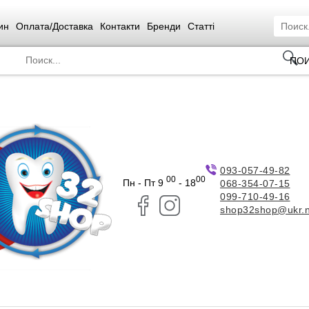
ин
Оплата/Доставка
Контакти
Бренди
Статті
ПО
093-057-49-82
00
00
Пн - Пт 9
- 18
068-354-07-15
099-710-49-16
shop32shop@ukr.n