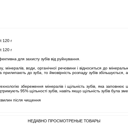
t 120 г
t 120 г
фективна для захисту зубів від руйнування.
у, мінералів, води, органічної речовини і відноситься до мінераль
ка прилипають до зуба, то ймовірність розпаду зубів збільшується, 
хнологію збереження мінералів і щільність зубів, яка заповнює щі
дтримують 95% щільності зубів, навіть якщо щільність зубів була з
 хвилин після чищення
НЕДАВНО ПРОСМОТРЕНЫЕ ТОВАРЫ