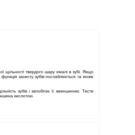
ної щільності твердого шару емалі в зубі. Якщо
а функція захисту зубів послаблюється та може
льність зубів і запобігає її зменшенню. Тести
меншена кислотою.