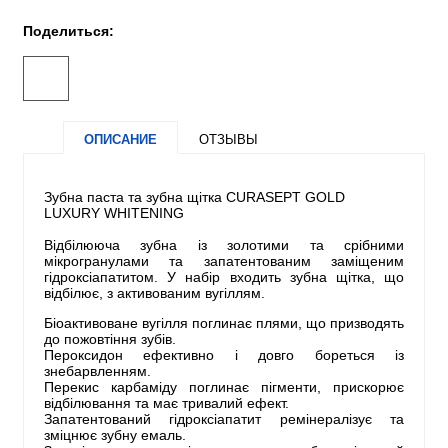
Поделиться:
ОПИСАНИЕ
ОТЗЫВЫ
Зубна паста та зубна щітка CURASEPT GOLD
LUXURY WHITENING
Відбілююча зубна із золотими та срібними
мікрогранулами та запатентованим заміщеним
гідроксіапатитом. У набір входить зубна щітка, що
відбілює, з активованим вугіллям.
Біоактивоване вугілля поглинає плями, що призводять
до пожовтіння зубів.
Пероксидон ефективно і довго бореться із
знебарвленням.
Перекис карбаміду поглинає пігменти, прискорює
відбілювання та має тривалий ефект.
Запатентований гідроксіапатит ремінералізує та
зміцнює зубну емаль.