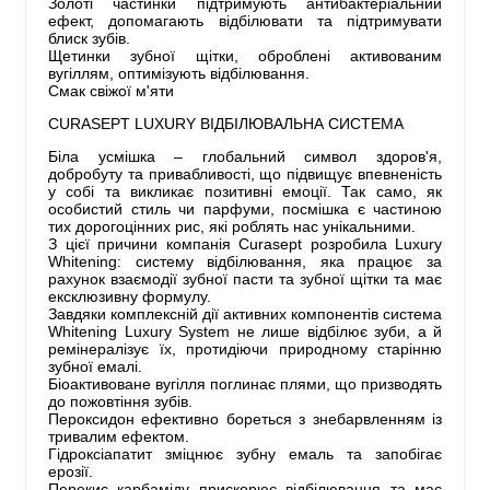
Золоті частинки підтримують антибактеріальний
ефект, допомагають відбілювати та підтримувати
блиск зубів.
Щетинки зубної щітки, оброблені активованим
вугіллям, оптимізують відбілювання.
Смак свіжої м'яти
CURASEPT LUXURY ВІДБІЛЮВАЛЬНА СИСТЕМА
Біла усмішка – глобальний символ здоров'я,
добробуту та привабливості, що підвищує впевненість
у собі та викликає позитивні емоції. Так само, як
особистий стиль чи парфуми, посмішка є частиною
тих дорогоцінних рис, які роблять нас унікальними.
З цієї причини компанія Curasept розробила Luxury
Whitening: систему відбілювання, яка працює за
рахунок взаємодії зубної пасти та зубної щітки та має
ексклюзивну формулу.
Завдяки комплексній дії активних компонентів система
Whitening Luxury System не лише відбілює зуби, а й
ремінералізує їх, протидіючи природному старінню
зубної емалі.
Біоактивоване вугілля поглинає плями, що призводять
до пожовтіння зубів.
Пероксидон ефективно бореться з знебарвленням із
тривалим ефектом.
Гідроксіапатит зміцнює зубну емаль та запобігає
ерозії.
Перекис карбаміду прискорює відбілювання та має