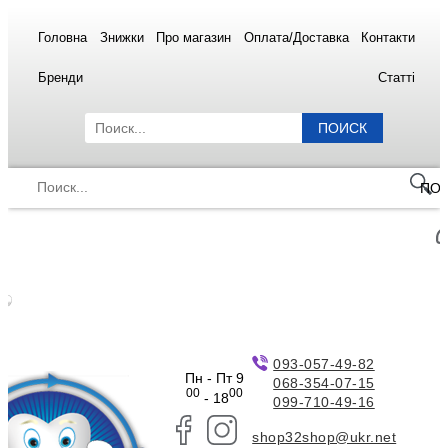
Головна
Знижки
Про магазин
Оплата/Доставка
Контакти
Бренди
Статті
ПОИСК
ПО
093-057-49-82
Пн - Пт 9
068-354-07-15
00
00
- 18
099-710-49-16
shop32shop@ukr.net