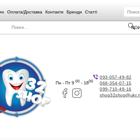
ин
Оплата/Доставка
Контакти
Бренди
Статті
ПО
093-057-49-82
00
00
Пн - Пт 9
- 18
068-354-07-15
099-710-49-16
shop32shop@ukr.n