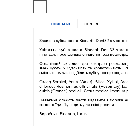
ОПИСАНИЕ
ОТЗЫВЫ
Захисна зубна паста Bioearth Dent32 з ментол
Унікальна зубна паста Bioearth Dent32 з мент
піниться, несе швидке очищення без пошкодже
Органічний сік алое віра, екстракт розмари
зменшують їх чутливість та кровоточивість.
зміцнить емаль і відбілить зубну поверхню, а 
Склад Sorbitol, Aqua [Water], Silica, Xylitol, A
chloride, Rosmarinus offi cinalis (Rosemary) leaf
dulcis (Orange) peel oil, Citrus medica limonum p
Невелика кількість пасти видавити з тюбика 
кожного їди. Підходить для всієї родини.
Виробник: Bioearth, Італія