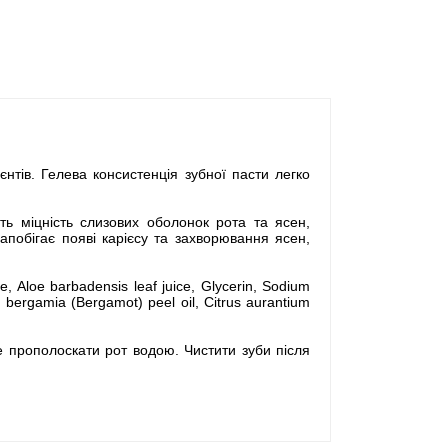
єнтів. Гелева консистенція зубної пасти легко
ть міцність слизових оболонок рота та ясен,
побігає появі карієсу та захворювання ясен,
te, Aloe barbadensis leaf juice, Glycerin, Sodium
ium bergamia (Bergamot) peel oil, Citrus aurantium
е прополоскати рот водою. Чистити зуби після