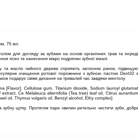
ом, 75 мл.
олом для догляду за зубами на основі органічних трав та інгреді
ння ясен та нанесення мікро подряпин зубної емалі.
ну та масло чайного дерева сприяють загоєнню ранок, підвищую
 Регулярне очищення ротової порожнини з зубною пастою Dent32 за
також подарує свіже дихання на тривалий час завдяки ментолу.
roma [Flavor], Cellulose gum, Titanium dioxide, Sodium lauroyl glutama
 extract, Ce Melaleuca alternifolia (Tea tree) leaf oil, Citrus aurant
eel oil, Thymus vulgaris oil, Benzyl alcohol, Ethy complex]
на зубну щітку. Протягом пари хвилин ретельно чистити зуби, добр