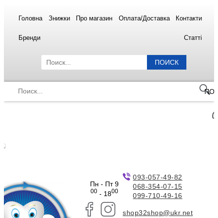
Головна
Знижки
Про магазин
Оплата/Доставка
Контакти
Бренди
Статті
ПОИСК
ПО
093-057-49-82
Пн - Пт 9
068-354-07-15
00
00
- 18
099-710-49-16
shop32shop@ukr.net