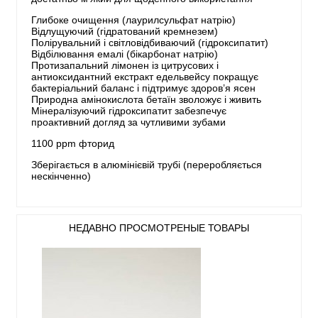
Глибоке очищення (лаурилсульфат натрію)
Відлущуючий (гідратований кремнезем)
Полірувальний і світловідбиваючий (гідроксипатит)
Відбілювання емалі (бікарбонат натрію)
Протизапальний лімонен із цитрусових і
антиоксидантний екстракт едельвейсу покращує
бактеріальний баланс і підтримує здоров’я ясен
Природна амінокислота бетаїн зволожує і живить
Мінералізуючий гідроксипатит забезпечує
проактивний догляд за чутливими зубами
1100 ppm фторид
Зберігається в алюмінієвій трубі (переробляється
нескінченно)
НЕДАВНО ПРОСМОТРЕНЫЕ ТОВАРЫ