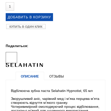
КУПИТЬ В ОДИН КЛИК
Поделиться:
ОПИСАНИЕ
ОТЗЫВЫ
Відбілююча зубна паста Selahatin Hypnotist, 65 мл
Зворушливий аніс, чарівний мед і м'яка перцева м'ята
створюють відчуття м'якого гранжу.
Чотиривимірний омолоджуючий процес відбілювання,
достатньо м’який для щоденного використання