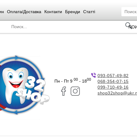
ин
Оплата/Доставка
Контакти
Бренди
Статті
ПО
093-057-49-82
00
00
Пн - Пт 9
- 18
068-354-07-15
099-710-49-16
shop32shop@ukr.n