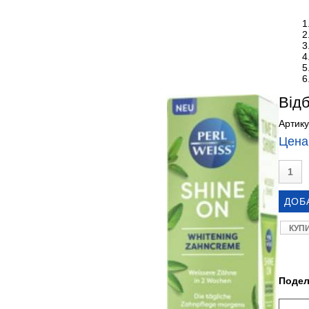
Відб
Артик
Цена
КУП
Подел