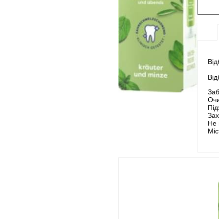
Від
Від
Заб
Очи
Під
Зах
Не 
Міс