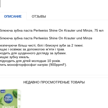
ОПИСАНИЕ
ОТЗЫВЫ
білююча зубна паста Perlweiss Shine On Krauter und Minze, 75 мл
білююча зубна паста Perlweiss Shine On Krauter und Minze
езпечуючи більш чисті, білі і блискучі зуби за 2 тижні.
щає і освіжає за допомогою м'яти і трав.
ходить для щоденного догляду за зубами.
ищає зубну емаль.
підходить для дітей молодше 10 років.
тить монофторфосфат натрію (900ppmF).
НЕДАВНО ПРОСМОТРЕНЫЕ ТОВАРЫ