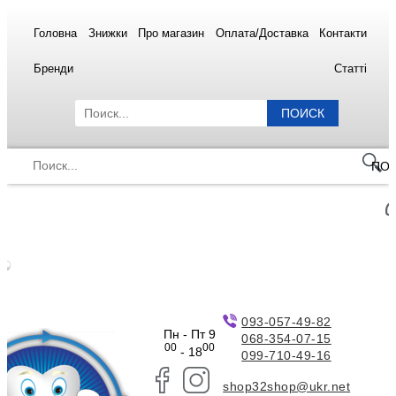
Головна
Знижки
Про магазин
Оплата/Доставка
Контакти
Бренди
Статті
ПОИСК
ПО
093-057-49-82
Пн - Пт 9
068-354-07-15
00
00
- 18
099-710-49-16
shop32shop@ukr.net