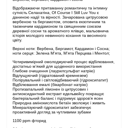
Відображаючи притаманну романтичну та інтимну
сутність Селахатіна, Of Course I Still Luv You є
даниною надії та вірності. Зачарована цитрусовою
вербеною та бергамотом, оповита екзотичним та
таємничим кардамоном та священним союзом
деревної сосни та ароматного ялівцю, мальовнича
історія молодого невинного кохання та весняного
цвіту.
Верхні ноти: Вербена, Бергамот, Кардамон і Сосна;
ноти серця: Зелена М'ята, М'ята Перцева і Ментол;
Чотиривимірний омолоджуючий процес відбілювання,
достатньо м’який для щоденного використання
Глибоке очищення (лаурилсульфат натрію)
Відлущуючий (гідратований кремнезем)
Полірувальний і світловідбиваючий (гідроксипатит)
Відбілювання емалі (бікарбонат натрію)
Протизапальний лімонен із цитрусових і
антиоксидантний екстракт едельвейсу покращує
бактеріальний баланс і підтримує здоров’я ясен
Природна амінокислота бетаїн зволожує і живить
Мінералізуючий гідроксипатит забезпечує
проактивний догляд за чутливими зубами
1100 ppm фторид