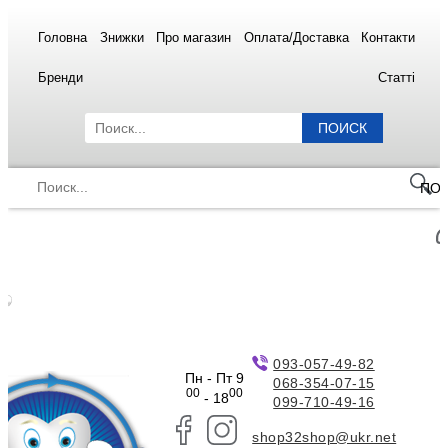
Головна
Знижки
Про магазин
Оплата/Доставка
Контакти
Бренди
Статті
ПОИСК
ПО
093-057-49-82
Пн - Пт 9
068-354-07-15
00
00
- 18
099-710-49-16
shop32shop@ukr.net