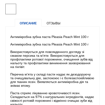
ОПИСАНИЕ
ОТЗЫВЫ
Антимікробна зубна паста Pleasia Peach Mint 100 г
Антимікробна зубна паста Pleasia Peach Mint 100 г
Використовується для повсякденного догляду зі
смаком персика та м'яти. Використовується для
профілактики ротової порожнини, очищення зубів від
нальоту та профілактики виникнення захворювання
на гінгівіт.
Перечна м'ята у складі пасти надає як дезодоруючу
та очищувальну дію, заспокоює і є болезаспокійливою
для тканин ясен. Виявляється антимікробна дія та
знімає втому.
Паста сприяє лікуванню кровоточивості ясен.
Складається на 97% з натуральних інгредієнтів, надає
свіжості ротовій порожнині і відмінно очищає зуби від
нальоту.