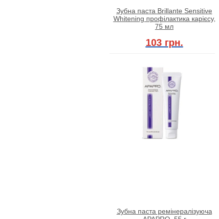
Зубна паста Brillante Sensitive
Whitening профілактика карієсу,
75 мл
103 грн.
Зубна паста ремінералізуюча
APAPRO, 55 г