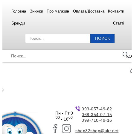
Головна
Знижки
Про магазин
Оплата/Доставка
Контакти
Бренди
Статті
ПОИСК
ПО
093-057-49-82
Пн - Пт 9
068-354-07-15
00
00
- 18
099-710-49-16
shop32shop@ukr.net