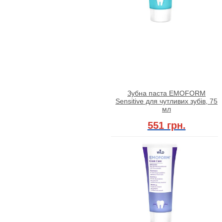
Зубна паста EMOFORM
Sensitive для чутливих зубів, 75
мл
551 грн.