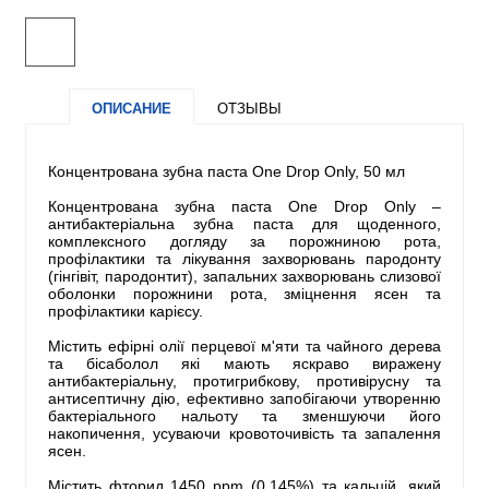
ОПИСАНИЕ
ОТЗЫВЫ
Концентрована зубна паста One Drop Only, 50 мл
Концентрована зубна паста One Drop Only –
антибактеріальна зубна паста для щоденного,
комплексного догляду за порожниною рота,
профілактики та лікування захворювань пародонту
(гінгівіт, пародонтит), запальних захворювань слизової
оболонки порожнини рота, зміцнення ясен та
профілактики карієсу.
Містить ефірні олії перцевої м'яти та чайного дерева
та бісаболол які мають яскраво виражену
антибактеріальну, протигрибкову, противірусну та
антисептичну дію, ефективно запобігаючи утворенню
бактеріального нальоту та зменшуючи його
накопичення, усуваючи кровоточивість та запалення
ясен.
Містить фторид 1450 ppm (0,145%) та кальцій, який