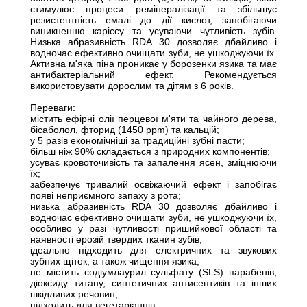
стимулює процеси ремінералізації та збільшує
резистентність емалі до дії кислот, запобігаючи
виникненню карієсу та усуваючи чутливість зубів.
Низька абразивність RDA 30 дозволяє дбайливо і
водночас ефективно очищати зуби, не ушкоджуючи їх.
Активна м'яка піна проникає у борозенки язика та має
антибактеріальний ефект. Рекомендується
використовувати дорослим та дітям з 6 років.
Переваги:
містить ефірні олії перцевої м'яти та чайного дерева,
бісаболол, фторид (1450 ppm) та кальцій;
у 5 разів економічніші за традиційні зубні пасти;
більш ніж 90% складається з природних компонентів;
усуває кровоточивість та запалення ясен, зміцнюючи
їх;
забезпечує тривалий освіжаючий ефект і запобігає
появі неприємного запаху з рота;
низька абразивність RDA 30 дозволяє дбайливо і
водночас ефективно очищати зуби, не ушкоджуючи їх,
особливо у разі чутливості пришийкової області та
наявності ерозій твердих тканин зубів;
ідеально підходить для електричних та звукових
зубних щіток, а також чищення язика;
не містить содіумлаурил сульфату (SLS) парабенів,
діоксиду титану, синтетичних антисептиків та інших
шкідливих речовин;
підходить для вегетаріанців;