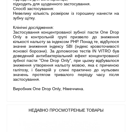
підходить для щоденного застосування.
Спосіб застосування:
Невелику кількість розміром із горошину нанести на
зубну щітку.
Клінічні дослідження:
Застосування концентрованої зубної пасти One Drop
Only в контрольній групі призвело до зниження
кількості нальоту за індексом РНР. Понад те, відбулося
значне зниження індексу SBI (індекс кровоточивості
яснової борозни). За допомогою тестів IN VITRO був
доведений антибактеріальний ефект концентрованої
зубної пасти "One Drop Only", при цьому відбувалося
зниження утворення нальоту мовою, яка є причиною
галітозу, і бактерій у слині практично до нульових
значень протягом тривалого періоду часу після
застосування.
Виробник One Drop Only, Німеччина.
НЕДАВНО ПРОСМОТРЕНЫЕ ТОВАРЫ