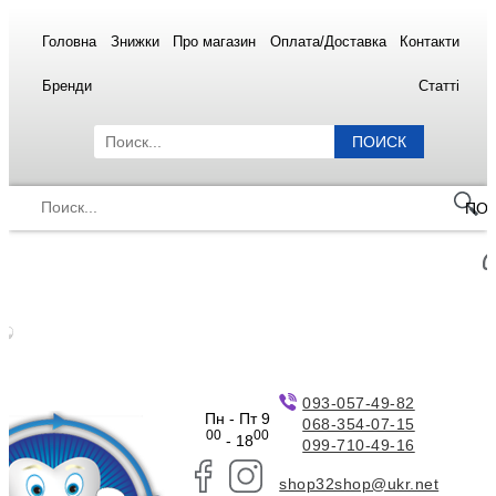
Головна
Знижки
Про магазин
Оплата/Доставка
Контакти
Бренди
Статті
ПОИСК
ПО
093-057-49-82
Пн - Пт 9
068-354-07-15
00
00
- 18
099-710-49-16
shop32shop@ukr.net