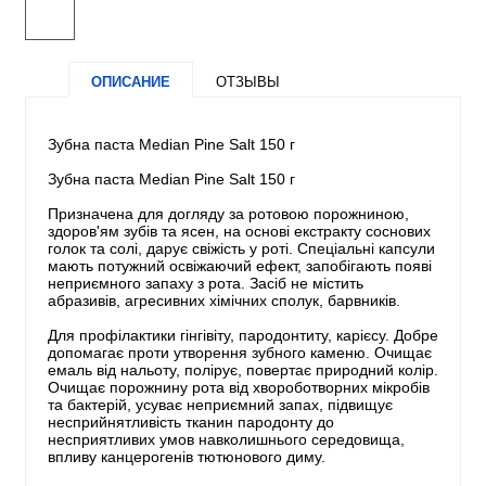
ОПИСАНИЕ
ОТЗЫВЫ
Зубна паста Median Pine Salt 150 г
Зубна паста Median Pine Salt 150 г
Призначена для догляду за ротовою порожниною,
здоров'ям зубів та ясен, на основі екстракту соснових
голок та солі, дарує свіжість у роті. Спеціальні капсули
мають потужний освіжаючий ефект, запобігають появі
неприємного запаху з рота. Засіб не містить
абразивів, агресивних хімічних сполук, барвників.
Для профілактики гінгівіту, пародонтиту, карієсу. Добре
допомагає проти утворення зубного каменю. Очищає
емаль від нальоту, полірує, повертає природний колір.
Очищає порожнину рота від хвороботворних мікробів
та бактерій, усуває неприємний запах, підвищує
несприйнятливість тканин пародонту до
несприятливих умов навколишнього середовища,
впливу канцерогенів тютюнового диму.