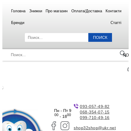
Головна
Знижки
Про магазин
Оплата/Доставка
Контакти
Бренди
Статті
ПОИСК
ПО
093-057-49-82
Пн - Пт 9
068-354-07-15
00
00
- 18
099-710-49-16
shop32shop@ukr.net