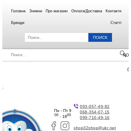
Головна
Знижки
Про магазин
Оплата/Доставка
Контакти
Бренди
Статті
ПОИСК
ПО
093-057-49-82
Пн - Пт 9
068-354-07-15
00
00
- 18
099-710-49-16
shop32shop@ukr.net