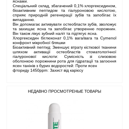
яснами.
Спеціальний склад, збагачений 0,1% хлоргексидином,
біоактивним пептидом та гіалуроновою кислотою,
сприяє природній регенерації зубів та запобігає їх
випаданню.
Він допомагає активувати остеобласти зубів, зволожує
та захищає ясна та запобігає утворенню порожнин.
Він також лікує зубний наліт та підтягує ясна.
Хлоргексидин біглюконат 0,1% вага/вага та Cymenol
конфронт мікробної бляшки
Біоактивний пептид: Зменшує втрату кісткової тканини
шляхом активації остеобластів стоматологічної
гіалуронової кислоти: Сумісність зі слизовою
оболонкою порожнини рота для гідратації та загоєння
ясен танінів з бурих водоростей: Проти ясен
фториду 1450ppm: Захист від карієсу
НЕДАВНО ПРОСМОТРЕНЫЕ ТОВАРЫ