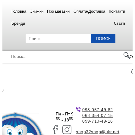
Головна
Знижки
Про магазин
Оплата/Доставка
Контакти
Бренди
Статті
ПОИСК
ПО
093-057-49-82
Пн - Пт 9
068-354-07-15
00
00
- 18
099-710-49-16
shop32shop@ukr.net