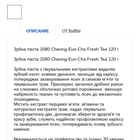
ОПИСАНИЕ
ОТЗЫВЫ
Зубна паста 2080 Cheong-Eun-Cha Fresh Tea 120 г
Зубна паста 2080 Cheong-Eun-Cha Fresh Tea 120 г
Зубна паста з лікувальними екстрактами видаляє
зубний наліт, освіжає дихання, захищає від карієсу,
попереджає захворювання ясен зі смаком м'яти та
лікувальних трав. Прискорює загоєння дрібних ранок
на слизових оболонках ротової порожнини, зменшує
набряклість тканин та чутливість ясен до механічних
пошкоджень.
Містить екстракт перцевої м'яти, вітаміни та
натуральні екстракти трав, надає лікувально-
профілактичну дію, допомагає зберегти здоров'я та
красу зубів, служить надійною профілактикою карієсу
та захворювання ясен, попереджають появу зубного
каменю.
Рекомендується не приймати їжу та рідину 30 хвилин