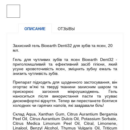
ОПИСАНИЕ
ОТЗЫВЫ
Захисний гель Bioearth Denti32 для зубів та ясен, 20
мл.
Гель для чутливих зубів та ясен Bioearth Dent32 -
приголомшливий та ефективний засіб гігієни, який
усуне кровоточивість ясен, зміцнить зубну емаль та
знизить чутливість зубів.
Препарат підходить для щоденного застосування, він
огортає м'які та тверді тканини захисним шаром та
прискорює загоєння мікроушкоджень. Гель
наноситься після використання пасти та усуває
дискомфортні відчуття. Тепер ви перестанете боятися
холодних чи гарячих напоїв, які завдавали біль!
Склад Aqua, Xanthan Gum, Citrus Aurantium Bergamia
Peel Oil, Citrus Aurantium Dulcis Oil, Potassium Sorbate,
Citrus Medica Limonum Peel Oil, Citral, Limonene,
Linalool, Benzyl Alcohol, Thymus Vulgaris Oil, Triticum