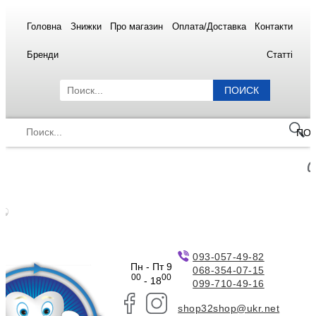
Головна
Знижки
Про магазин
Оплата/Доставка
Контакти
Бренди
Статті
ПОИСК
ПО
093-057-49-82
Пн - Пт 9
068-354-07-15
00
00
- 18
099-710-49-16
shop32shop@ukr.net