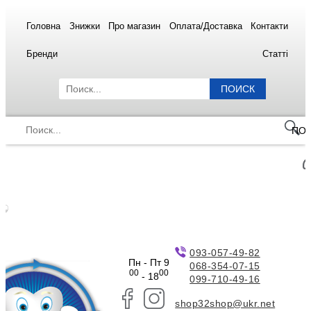
Головна
Знижки
Про магазин
Оплата/Доставка
Контакти
Бренди
Статті
ПОИСК
ПО
093-057-49-82
Пн - Пт 9
068-354-07-15
00
00
- 18
099-710-49-16
shop32shop@ukr.net