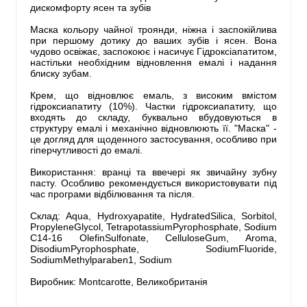
дискомфорту ясен та зубів
Маска кольору чайної троянди, ніжна і заспокійлива
при першому дотику до ваших зубів і ясен. Вона
чудово освіжає, заспокоює і насичує Гідроксіапатитом,
настільки необхідним відновлення емалі і надання
блиску зубам.
Крем, що відновлює емаль, з високим вмістом
гідроксиапатиту (10%). Частки гідроксиапатиту, що
входять до складу, буквально вбудовуються в
структуру емалі і механічно відновлюють її. "Маска" -
це догляд для щоденного застосування, особливо при
гіперчутливості до емалі.
Використання: вранці та ввечері як звичайну зубну
пасту. Особливо рекомендується використовувати під
час програми відбілювання та після.
Склад: Aqua, Hydroxyapatite, HydratedSilica, Sorbitol,
PropyleneGlycol, TetrapotassiumPyrophosphate, Sodium
C14-16 OlefinSulfonate, CelluloseGum, Aroma,
DisodiumPyrophosphate, SodiumFluoride,
SodiumMethylparaben1, Sodium
Виробник: Montcarotte, Великобританія