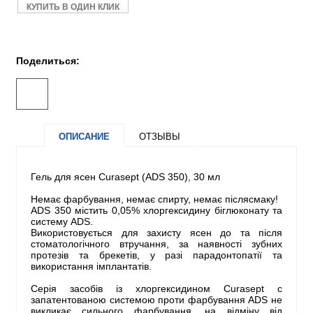
КУПИТЬ В ОДИН КЛИК
Поделиться:
ОПИСАНИЕ
ОТЗЫВЫ
Гель для ясен Curasept (ADS 350), 30 мл
Немає фарбування, немає спирту, немає післясмаку!
ADS 350 містить 0,05% хлоргексидину біглюконату та
систему ADS.
Використовується для захисту ясен до та після
стоматологічного втручання, за наявності зубних
протезів та брекетів, у разі парадонтопатії та
використання імплантатів.
Серія засобів із хлоргексидином Сurasept c
запатентованою системою проти фарбування ADS не
викликає сильного фарбування, на відміну від