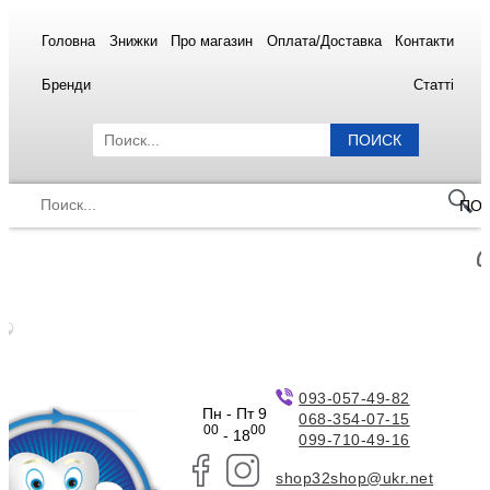
Головна
Знижки
Про магазин
Оплата/Доставка
Контакти
Бренди
Статті
ПОИСК
ПО
093-057-49-82
Пн - Пт 9
068-354-07-15
00
00
- 18
099-710-49-16
shop32shop@ukr.net